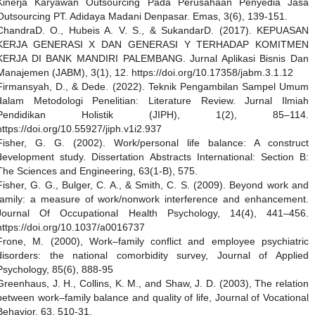
Kinerja Karyawan Outsourcing Pada Perusahaan Penyedia Jasa
Outsourcing PT. Adidaya Madani Denpasar. Emas, 3(6), 139-151.
ChandraD. O., Hubeis A. V. S., & SukandarD. (2017). KEPUASAN
KERJA GENERASI X DAN GENERASI Y TERHADAP KOMITMEN
KERJA DI BANK MANDIRI PALEMBANG. Jurnal Aplikasi Bisnis Dan
Manajemen (JABM), 3(1), 12. https://doi.org/10.17358/jabm.3.1.12
Firmansyah, D., & Dede. (2022). Teknik Pengambilan Sampel Umum
dalam Metodologi Penelitian: Literature Review. Jurnal Ilmiah
Pendidikan Holistik (JIPH), 1(2), 85–114.
https://doi.org/10.55927/jiph.v1i2.937
Fisher, G. G. (2002). Work/personal life balance: A construct
development study. Dissertation Abstracts International: Section B:
The Sciences and Engineering, 63(1-B), 575.
Fisher, G. G., Bulger, C. A., & Smith, C. S. (2009). Beyond work and
family: a measure of work/nonwork interference and enhancement.
Journal Of Occupational Health Psychology, 14(4), 441–456.
https://doi.org/10.1037/a0016737
Frone, M. (2000), Work–family conflict and employee psychiatric
disorders: the national comorbidity survey, Journal of Applied
Psychology, 85(6), 888-95
Greenhaus, J. H., Collins, K. M., and Shaw, J. D. (2003), The relation
between work–family balance and quality of life, Journal of Vocational
Behavior, 63, 510-31.