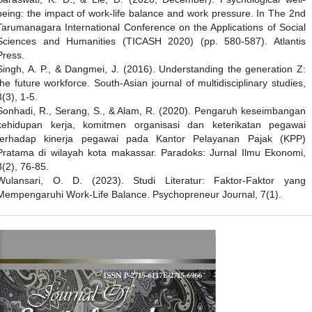
being: the impact of work-life balance and work pressure. In The 2nd
Tarumanagara International Conference on the Applications of Social
Sciences and Humanities (TICASH 2020) (pp. 580-587). Atlantis
Press.
Singh, A. P., & Dangmei, J. (2016). Understanding the generation Z:
the future workforce. South-Asian journal of multidisciplinary studies,
3(3), 1-5.
Sonhadi, R., Serang, S., & Alam, R. (2020). Pengaruh keseimbangan
kehidupan kerja, komitmen organisasi dan keterikatan pegawai
terhadap kinerja pegawai pada Kantor Pelayanan Pajak (KPP)
Pratama di wilayah kota makassar. Paradoks: Jurnal Ilmu Ekonomi,
3(2), 76-85.
Wulansari, O. D. (2023). Studi Literatur: Faktor-Faktor yang
Mempengaruhi Work-Life Balance. Psychopreneur Journal, 7(1).