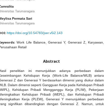
Zamralita
Universitas Tarumanagara
Meylisa Permata Sari
Universitas Tarumanagara
DOI:
https://doi.org/10.54783/jser.v5i2.143
Keywords:
Work Life Balance, Generasi Y, Generasi Z, Karyawan,
Perusahaan Retail
Abstract
Hasil penelitian ini menunjukkan adanya perbedaan dalam
Keseimbangan Kehidupan Kerja (Work-Life Balance/WLB) antara
Generasi Z dan Generasi Y berdasarkan dimensi yang diukur dalam
WLB. Dalam dimensi seperti Gangguan Kerja pada Kehidupan Pribadi
(WIPL), Kehidupan Pribadi Mengganggu Kerja (PLIW), Pekerjaan
Meningkatkan Kehidupan Pribadi (WEPL), dan Kehidupan Pribadi
Meningkatkan Kerja (PLEW), Generasi Y menunjukkan perbedaan
yang signifikan dibandingkan dengan Generasi Z. Namun, untuk