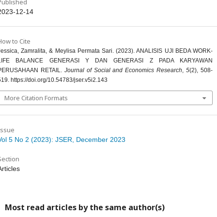
Published
2023-12-14
How to Cite
Jessica, Zamralita, & Meylisa Permata Sari. (2023). ANALISIS UJI BEDA WORK-
LIFE BALANCE GENERASI Y DAN GENERASI Z PADA KARYAWAN
PERUSAHAAN RETAIL.
Journal of Social and Economics Research
,
5
(2), 508-
519. https://doi.org/10.54783/jser.v5i2.143
More Citation Formats
Issue
Vol 5 No 2 (2023): JSER, December 2023
Section
Articles
Most read articles by the same author(s)