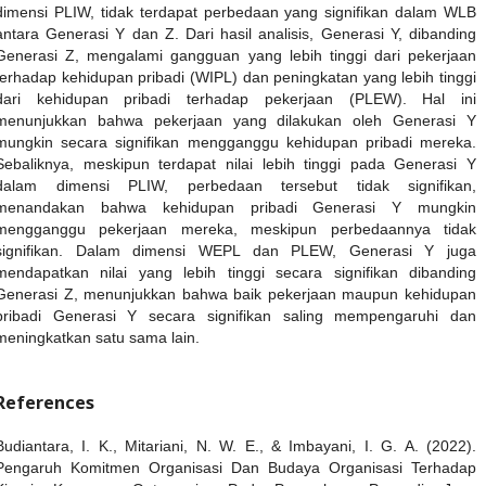
dimensi PLIW, tidak terdapat perbedaan yang signifikan dalam WLB
antara Generasi Y dan Z. Dari hasil analisis, Generasi Y, dibanding
Generasi Z, mengalami gangguan yang lebih tinggi dari pekerjaan
terhadap kehidupan pribadi (WIPL) dan peningkatan yang lebih tinggi
dari kehidupan pribadi terhadap pekerjaan (PLEW). Hal ini
menunjukkan bahwa pekerjaan yang dilakukan oleh Generasi Y
mungkin secara signifikan mengganggu kehidupan pribadi mereka.
Sebaliknya, meskipun terdapat nilai lebih tinggi pada Generasi Y
dalam dimensi PLIW, perbedaan tersebut tidak signifikan,
menandakan bahwa kehidupan pribadi Generasi Y mungkin
mengganggu pekerjaan mereka, meskipun perbedaannya tidak
signifikan. Dalam dimensi WEPL dan PLEW, Generasi Y juga
mendapatkan nilai yang lebih tinggi secara signifikan dibanding
Generasi Z, menunjukkan bahwa baik pekerjaan maupun kehidupan
pribadi Generasi Y secara signifikan saling mempengaruhi dan
meningkatkan satu sama lain.
References
Budiantara, I. K., Mitariani, N. W. E., & Imbayani, I. G. A. (2022).
Pengaruh Komitmen Organisasi Dan Budaya Organisasi Terhadap