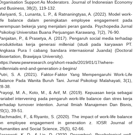
Organisation Support As Moderators. Journal of Indonesian Economy
and Business, 38(2), 119-132.
Mariyanti, S., Lunanta, L. P., & Ratnaningtyas, A. (2022). Model work-
life balance dalam peningkatan employee engagement pada
perempuan bekerja yang menjalani peran ganda. Psychopedia Jurnal
Psikologi Universitas Buana Perjuangan Karawang, 7(2), 76-90.
Panjaitan, P., & Prasetya, A. (2017). Pengaruh social media terhadap
produktivitas kerja generasi millenial (studi pada karyawan PT.
Angkasa Pura I cabang bandara internasional Juanda) (Doctoral
dissertation, Brawijaya University).
https://www.pewresearch.org/short-reads/2019/01/17/where-
millennials-end-and-generation-z-begins/
Putri, S. A. (2021). Faktor-Faktor Yang Mempengaruhi Work-Life
Balance Pada Wanita Buruh Tani. Jurnal Psikologi Malahayati, 3(1),
28-38.
Prayogi, M. A., Koto, M., & Arif, M. (2019). Kepuasan kerja sebagai
variabel intervening pada pengaruh work-life balance dan stres kerja
terhadap turnover intention. Jurnal Ilmiah Manajemen Dan Bisnis,
20(1), 39-51.
Rachmadini, F., & Riyanto, S. (2020). The impact of work-life balance
on employee engagement in generation z. IOSR Journal of
Humanities and Social Science, 25(5), 62-66.
Saraswati, K. D., & Lie, D. (2020, December). Psychological well-