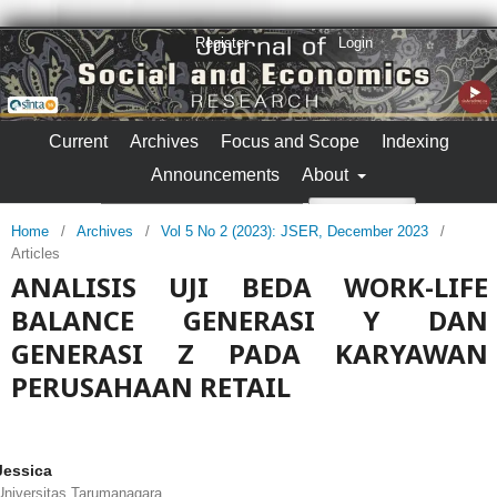
Register
Login
Current
Archives
Focus and Scope
Indexing
Announcements
About
Search
Home
/
Archives
/
Vol 5 No 2 (2023): JSER, December 2023
/
Articles
ANALISIS UJI BEDA WORK-LIFE
BALANCE GENERASI Y DAN
GENERASI Z PADA KARYAWAN
PERUSAHAAN RETAIL
Jessica
Universitas Tarumanagara