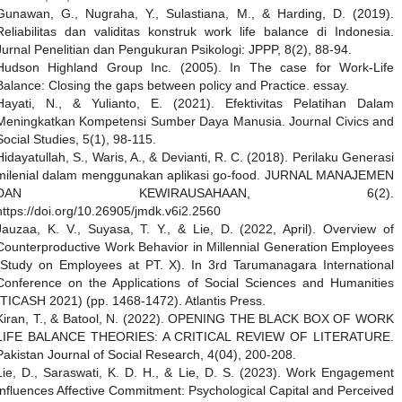
Gunawan, G., Nugraha, Y., Sulastiana, M., & Harding, D. (2019).
Reliabilitas dan validitas konstruk work life balance di Indonesia.
Jurnal Penelitian dan Pengukuran Psikologi: JPPP, 8(2), 88-94.
Hudson Highland Group Inc. (2005). In The case for Work-Life
Balance: Closing the gaps between policy and Practice. essay.
Hayati, N., & Yulianto, E. (2021). Efektivitas Pelatihan Dalam
Meningkatkan Kompetensi Sumber Daya Manusia. Journal Civics and
Social Studies, 5(1), 98-115.
Hidayatullah, S., Waris, A., & Devianti, R. C. (2018). Perilaku Generasi
milenial dalam menggunakan aplikasi go-food. JURNAL MANAJEMEN
DAN KEWIRAUSAHAAN, 6(2).
https://doi.org/10.26905/jmdk.v6i2.2560
Jauzaa, K. V., Suyasa, T. Y., & Lie, D. (2022, April). Overview of
Counterproductive Work Behavior in Millennial Generation Employees
(Study on Employees at PT. X). In 3rd Tarumanagara International
Conference on the Applications of Social Sciences and Humanities
(TICASH 2021) (pp. 1468-1472). Atlantis Press.
Kiran, T., & Batool, N. (2022). OPENING THE BLACK BOX OF WORK
LIFE BALANCE THEORIES: A CRITICAL REVIEW OF LITERATURE.
Pakistan Journal of Social Research, 4(04), 200-208.
Lie, D., Saraswati, K. D. H., & Lie, D. S. (2023). Work Engagement
Influences Affective Commitment: Psychological Capital and Perceived