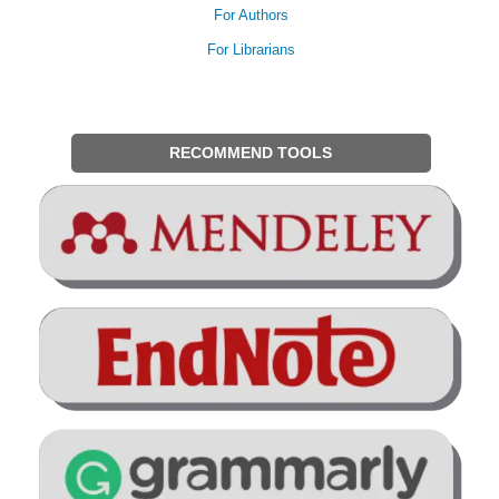
For Authors
For Librarians
RECOMMEND TOOLS