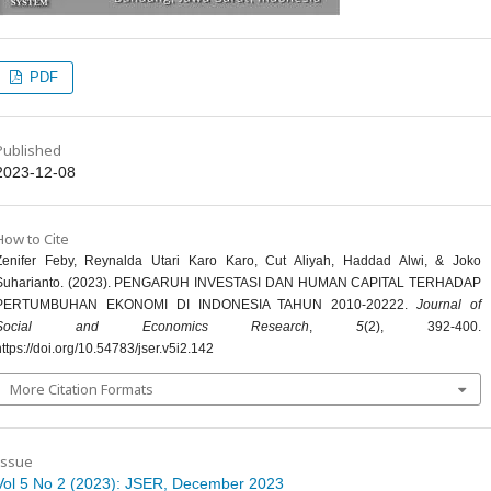
PDF
Published
2023-12-08
How to Cite
Zenifer Feby, Reynalda Utari Karo Karo, Cut Aliyah, Haddad Alwi, & Joko
Suharianto. (2023). PENGARUH INVESTASI DAN HUMAN CAPITAL TERHADAP
PERTUMBUHAN EKONOMI DI INDONESIA TAHUN 2010-20222.
Journal of
Social and Economics Research
,
5
(2), 392-400.
https://doi.org/10.54783/jser.v5i2.142
More Citation Formats
Issue
Vol 5 No 2 (2023): JSER, December 2023