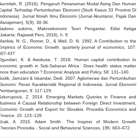
Nurmilah, R. (2016). Pengaruh Penanaman Modal Asing Dan Human
Capital Terhadap Pertumbuhan Ekonomi (Studi Kasus 33 Provinsi Di
Indonesia). Jurnal Ilmiah Ilmu Ekonomi (Jurnal Akuntansi, Pajak Dan
Manajemen), 5(9), 30-36.
Sadono sukirno, Makroekonomi Teori Pengantar, Edisi Ketiga
(Jakarta: Rajawali Pers, 2016), h. 9.
Mankiw, N. G., Romer, D., & Weil, D. N. 1992. A Contribution to the
Empirics of Economic Growth. quarterly journal of economics, 107:
407-437
Ogundari, K. & Awokuse, T. 2018. Human capital contribution to
economic growth in Sub-Saharan Africa : Does health status matter
more than education ?.Economic Analysis and Policy, 58: 131–140.
Sodik, Jamzani & Iskandar, Dedi. 2007. Aglomerasi dan Pertumbuhan
Ekonomi: Peran Karakteristik Regional di Indonesia. Jurnal Ekonomi
Pembangunan, 8: 117-129.
Szkorupová, Z. 2014. Emerging Markets Queries in Finance and
Business A Causal Relationship between Foreign Direct Investment,
Economic Growth and Export for Slovakia. Procedia Economics and
Finance. 15: 123–128.
Ucak, A. 2015. Adam Smith : The Inspirer of Modern Growth
Theories.Procedia - Social and Behavioral Sciences, 195: 663–672.