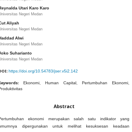
Reynalda Utari Karo Karo
Universitas Negeri Medan
Cut Aliyah
Universitas Negeri Medan
Haddad Alwi
Universitas Negeri Medan
Joko Suharianto
Universitas Negeri Medan
DOI:
https://doi.org/10.54783/jser.v5i2.142
Keywords:
Ekonomi, Human Capital, Pertumbuhan Ekonomi,
Produktivitas
Abstract
Pertumbuhan ekonomi merupakan salah satu indikator yang
umumnya dipergunakan untuk melihat kesuksesan keadaan