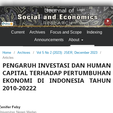
Register
Login
Current
Archives
Focus and Scope
Indexing
Announcements
About
Search
Home
/
Archives
/
Vol 5 No 2 (2023): JSER, December 2023
/
Articles
PENGARUH INVESTASI DAN HUMAN
CAPITAL TERHADAP PERTUMBUHAN
EKONOMI DI INDONESIA TAHUN
2010-20222
Zenifer Feby
Universitas Negeri Medan