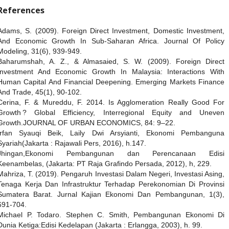
References
Adams, S. (2009). Foreign Direct Investment, Domestic Investment,
And Economic Growth In Sub-Saharan Africa. Journal Of Policy
Modeling, 31(6), 939-949.
Baharumshah, A. Z., & Almasaied, S. W. (2009). Foreign Direct
Investment And Economic Growth In Malaysia: Interactions With
Human Capital And Financial Deepening. Emerging Markets Finance
And Trade, 45(1), 90-102.
Cerina, F. & Mureddu, F. 2014. Is Agglomeration Really Good For
Growth ? Global Efficiency, Interregional Equity and Uneven
Growth.JOURNAL OF URBAN ECONOMICS, 84: 9–22.
Irfan Syauqi Beik, Laily Dwi Arsyianti, Ekonomi Pembanguna
Syariah(Jakarta : Rajawali Pers, 2016), h.147.
Jhingan,Ekonomi Pembangunan dan Perencanaan Edisi
Keenambelas, (Jakarta: PT Raja Grafindo Persada, 2012), h, 229.
Mahriza, T. (2019). Pengaruh Investasi Dalam Negeri, Investasi Asing,
Tenaga Kerja Dan Infrastruktur Terhadap Perekonomian Di Provinsi
Sumatera Barat. Jurnal Kajian Ekonomi Dan Pembangunan, 1(3),
691-704.
Michael P. Todaro. Stephen C. Smith, Pembangunan Ekonomi Di
Dunia Ketiga:Edisi Kedelapan (Jakarta : Erlangga, 2003), h. 99.