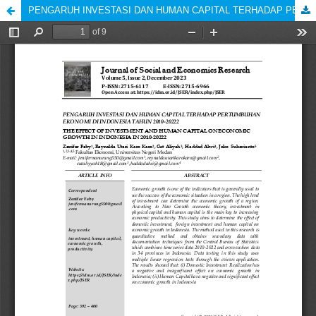
PENGARUH INVESTASI DAN HUMAN CAPITAL TERHADAP PERTUMBUHAN EKONOMI DI INDONESIA TAHUN 2010-20222