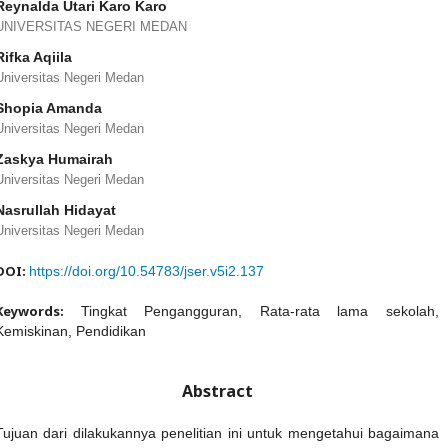
Reynalda Utari Karo Karo
UNIVERSITAS NEGERI MEDAN
Rifka Aqiila
Universitas Negeri Medan
Shopia Amanda
Universitas Negeri Medan
Zaskya Humairah
Universitas Negeri Medan
Nasrullah Hidayat
Universitas Negeri Medan
DOI:
https://doi.org/10.54783/jser.v5i2.137
Keywords:
Tingkat Pengangguran, Rata-rata lama sekolah,
Kemiskinan, Pendidikan
Abstract
Tujuan dari dilakukannya penelitian ini untuk mengetahui bagaimana