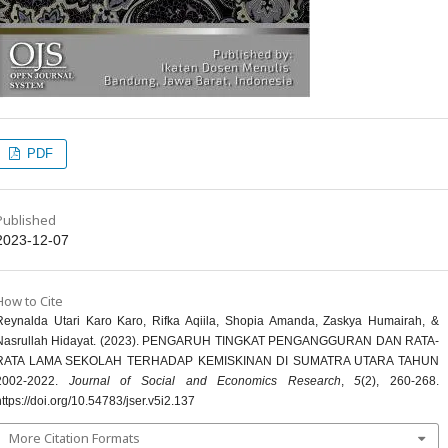
PDF
Published
2023-12-07
How to Cite
Reynalda Utari Karo Karo, Rifka Aqiila, Shopia Amanda, Zaskya Humairah, &
Nasrullah Hidayat. (2023). PENGARUH TINGKAT PENGANGGURAN DAN RATA-
RATA LAMA SEKOLAH TERHADAP KEMISKINAN DI SUMATRA UTARA TAHUN
2002-2022.
Journal of Social and Economics Research
,
5
(2), 260-268.
https://doi.org/10.54783/jser.v5i2.137
More Citation Formats