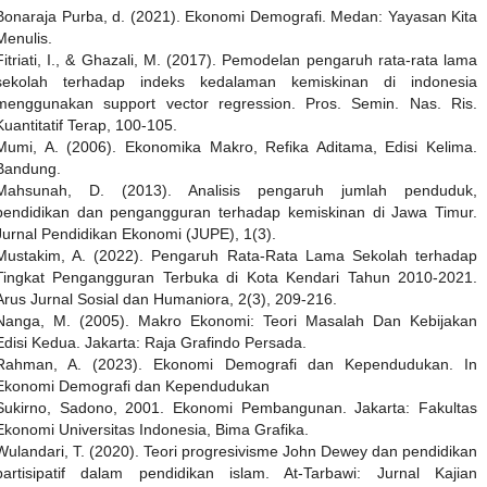
Bonaraja Purba, d. (2021). Ekonomi Demografi. Medan: Yayasan Kita
Menulis.
Fitriati, I., & Ghazali, M. (2017). Pemodelan pengaruh rata-rata lama
sekolah terhadap indeks kedalaman kemiskinan di indonesia
menggunakan support vector regression. Pros. Semin. Nas. Ris.
Kuantitatif Terap, 100-105.
Mumi, A. (2006). Ekonomika Makro, Refika Aditama, Edisi Kelima.
Bandung.
Mahsunah, D. (2013). Analisis pengaruh jumlah penduduk,
pendidikan dan pengangguran terhadap kemiskinan di Jawa Timur.
Jurnal Pendidikan Ekonomi (JUPE), 1(3).
Mustakim, A. (2022). Pengaruh Rata-Rata Lama Sekolah terhadap
Tingkat Pengangguran Terbuka di Kota Kendari Tahun 2010-2021.
Arus Jurnal Sosial dan Humaniora, 2(3), 209-216.
Nanga, M. (2005). Makro Ekonomi: Teori Masalah Dan Kebijakan
Edisi Kedua. Jakarta: Raja Grafindo Persada.
Rahman, A. (2023). Ekonomi Demografi dan Kependudukan. In
Ekonomi Demografi dan Kependudukan
Sukirno, Sadono, 2001. Ekonomi Pembangunan. Jakarta: Fakultas
Ekonomi Universitas Indonesia, Bima Grafika.
Wulandari, T. (2020). Teori progresivisme John Dewey dan pendidikan
partisipatif dalam pendidikan islam. At-Tarbawi: Jurnal Kajian