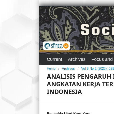
Current
Archives
Focus and
Home
/
Archives
/
Vol 5 No 2 (2023): J
ANALISIS PENGARUH 
ANGKATAN KERJA TE
INDONESIA
Reynalda Utari Karo Karo