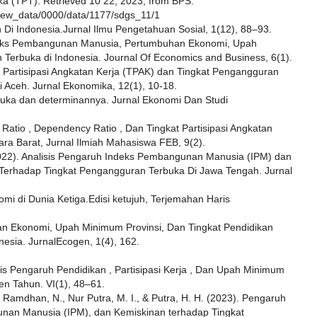
ka (TPT). Retrieved 10 22, 2023, from BPS:
r/view_data/0000/data/1177/sdgs_11/1
n Di Indonesia.Jurnal Ilmu Pengetahuan Sosial, 1(12), 88–93.
Indeks Pembangunan Manusia, Pertumbuhan Ekonomi, Upah
Terbuka di Indonesia. Journal Of Economics and Business, 6(1).
 Partisipasi Angkatan Kerja (TPAK) dan Tingkat Pengangguran
 Aceh. Jurnal Ekonomika, 12(1), 10-18.
buka dan determinannya. Jurnal Ekonomi Dan Studi
Ratio , Dependency Ratio , Dan Tingkat Partisipasi Angkatan
ra Barat, Jurnal Ilmiah Mahasiswa FEB, 9(2).
 (2022). Analisis Pengaruh Indeks Pembangunan Manusia (IPM) dan
Terhadap Tingkat Pengangguran Terbuka Di Jawa Tengah. Jurnal
i di Dunia Ketiga.Edisi ketujuh, Terjemahan Haris
an Ekonomi, Upah Minimum Provinsi, Dan Tingkat Pendidikan
esia. JurnalEcogen, 1(4), 162.
isis Pengaruh Pendidikan , Partisipasi Kerja , Dan Upah Minimum
n Tahun. VI(1), 48–61.
., Ramdhan, N., Nur Putra, M. I., & Putra, H. H. (2023). Pengaruh
an Manusia (IPM), dan Kemiskinan terhadap Tingkat