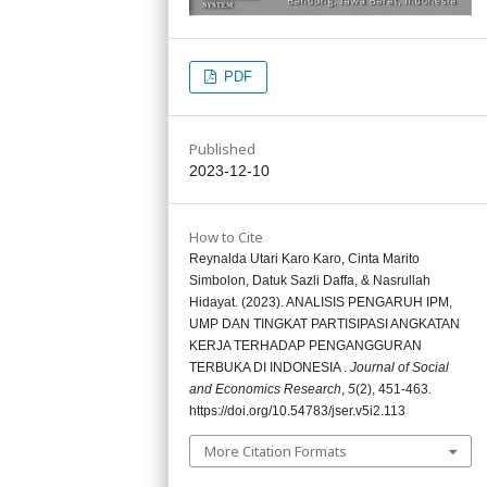
PDF
Published
2023-12-10
How to Cite
Reynalda Utari Karo Karo, Cinta Marito
Simbolon, Datuk Sazli Daffa, & Nasrullah
Hidayat. (2023). ANALISIS PENGARUH IPM,
UMP DAN TINGKAT PARTISIPASI ANGKATAN
KERJA TERHADAP PENGANGGURAN
TERBUKA DI INDONESIA .
Journal of Social
and Economics Research
,
5
(2), 451-463.
https://doi.org/10.54783/jser.v5i2.113
More Citation Formats