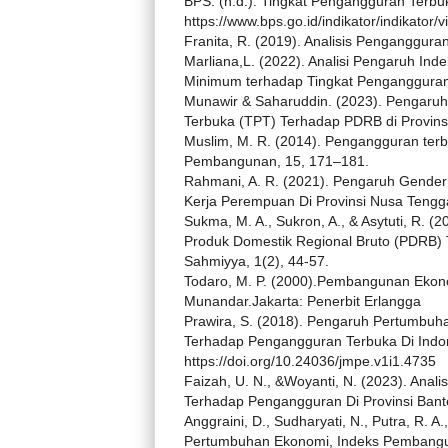
BPS. (n.d.). Tingkat Pengangguran Terbu
https://www.bps.go.id/indikator/indikato
Franita, R. (2019). Analisis Penganggura
Marliana,L. (2022). Analisi Pengaruh 
Minimum terhadap Tingkat Pengangguran 
Munawir & Saharuddin. (2023). Pengaruh
Terbuka (TPT) Terhadap PDRB di Provinsi
Muslim, M. R. (2014). Pengangguran ter
Pembangunan, 15, 171–181.
Rahmani, A. R. (2021). Pengaruh Gender 
Kerja Perempuan Di Provinsi Nusa Tengga
Sukma, M. A., Sukron, A., & Asytuti, R.
Produk Domestik Regional Bruto (PDRB) 
Sahmiyya, 1(2), 44-57.
Todaro, M. P. (2000).Pembangunan Ekonom
Munandar.Jakarta: Penerbit Erlangga
Prawira, S. (2018). Pengaruh Pertumbuh
Terhadap Pengangguran Terbuka Di Indon
https://doi.org/10.24036/jmpe.v1i1.4735
Faizah, U. N., &Woyanti, N. (2023). Anal
Terhadap Pengangguran Di Provinsi Bante
Anggraini, D., Sudharyati, N., Putra, R. A
Pertumbuhan Ekonomi, Indeks Pembangun