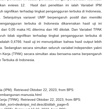
an eviews 12. Hasil dari penelitian ini ialah Variabel IPM
h signifikan terhadap tingkat pengangguran terbuka di Indonesia,
0. Selanjutnya variavel UMP berpengaruh positif dan memiliki
pengangguran terbuka di Indonesia dikarenakan hasil uji ini
 dari 0,05 maka H1 diterima dan H0 ditolak. Dan Variabel TPAK
ruh tidak signifikan terhadap tingkat pengangguran terbuka di
adalah 0,4766. hasil uji ini menunjukkan bahwa hasil output lebih
ma. Sedangkan secara simultan seluruh variabel independen yakni
an Kerja (TPAK) secara simultan atau bersama-sama berpengaruh
 Terbuka di Indonesia.
a (IPM). Retrieved Oktober 22, 2023, from BPS:
s-pembangunan-manusia.html
 Kerja (TPAK). Retrieved Oktober 22, 2023, from BPS:
Istilah_sort=deskripsi_ind.desc&Istilah_page=5