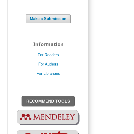
Make a Submission
Information
For Readers
For Authors
For Librarians
RECOMMEND TOOLS