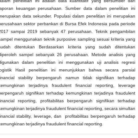
dalam penelitian ini adalah data kuantitatif yang bersumber dari
laporan keuangan perusahaan. Sumber data dalam penelitian ini
merupakan data sekunder. Populasi dalam penelitian ini merupakan
perusahaan sektor perbankan di Bursa Efek Indonesia pada periode
2017 sampai 2019 sebanyak 47 perusahaan. Teknik pengambilan
sampel menggunakan teknik purposive sampling sesuai kriteria yang
sudah ditentukan Berdasarkan kriteria yang sudah ditentukan
diperoleh sampel sebanyak 26 perusahaan. Metode analisis yang
digunakan dalam penelitian ini menggunakan uji analisis regresi
logistik Hasil penelitian ini menunjukkan bahwa secara parsial
financial stability berpengaruh namun tidak signifikan terhadap
kemungkinan terjadinya fraudulent financial reporting, leverage
berpengaruh signifikan terhadap kemungkinan terjadinya fraudulent
financial reporting, profitabilitas berpengaruh signifikan terhadap
kemungkinan terjadinya fraudulent financial reporting, secara simultan
financial stability, leverage, dan profitabilitas berpengaruh terhadap
kemungkinan terjadinya fraudulent financial reporting.