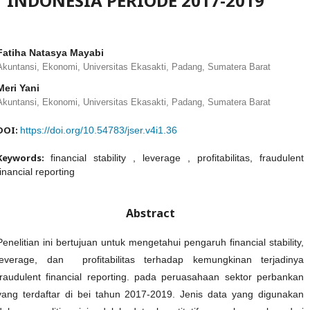
INDONESIA PERIODE 2017-2019
Fatiha Natasya Mayabi
Akuntansi, Ekonomi, Universitas Ekasakti, Padang, Sumatera Barat
Meri Yani
Akuntansi, Ekonomi, Universitas Ekasakti, Padang, Sumatera Barat
DOI:
https://doi.org/10.54783/jser.v4i1.36
Keywords:
financial stability , leverage , profitabilitas, fraudulent
financial reporting
Abstract
Penelitian ini bertujuan untuk mengetahui pengaruh financial stability,
leverage, dan profitabilitas terhadap kemungkinan terjadinya
fraudulent financial reporting. pada peruasahaan sektor perbankan
yang terdaftar di bei tahun 2017-2019. Jenis data yang digunakan