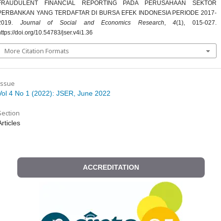
FRAUDULENT FINANCIAL REPORTING PADA PERUSAHAAN SEKTOR
PERBANKAN YANG TERDAFTAR DI BURSA EFEK INDONESIA PERIODE 2017-
2019.
Journal of Social and Economics Research
,
4
(1), 015-027.
https://doi.org/10.54783/jser.v4i1.36
More Citation Formats
Issue
Vol 4 No 1 (2022): JSER, June 2022
Section
Articles
ACCREDITATION