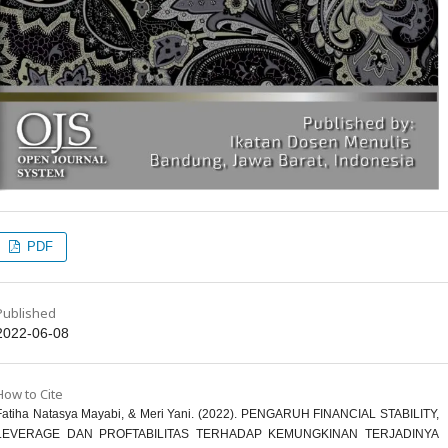
PDF
Published
2022-06-08
How to Cite
Fatiha Natasya Mayabi, & Meri Yani. (2022). PENGARUH FINANCIAL STABILITY,
LEVERAGE DAN PROFTABILITAS TERHADAP KEMUNGKINAN TERJADINYA