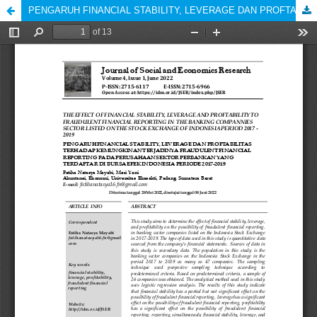
PENGARUH FINANCIAL STABILITY, LEVERAGE DAN PROFTABILITAS TERHADAP KEMUNGKINAN TERJADINYA FRAUDULENT FINANCIAL REPORTING PADA PERUSAHAAN SEKTOR PERBANKAN YANG TERDAFTAR DI BURSA EFEK INDONESIA PERIODE 2017-2019