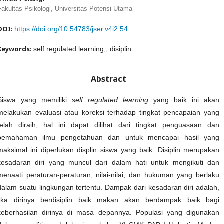
Fakultas Psikologi, Universitas Potensi Utama
DOI:
https://doi.org/10.54783/jser.v4i2.54
Keywords:
self regulated learning,, disiplin
Abstract
Siswa yang memiliki
self regulated learning
yang baik ini akan
melakukan evaluasi atau koreksi terhadap tingkat pencapaian yang
telah diraih, hal ini dapat dilihat dari tingkat penguasaan dan
pemahaman ilmu pengetahuan dan untuk mencapai hasil yang
maksimal ini diperlukan displin siswa yang baik. Disiplin merupakan
kesadaran diri yang muncul dari dalam hati untuk mengikuti dan
menaati peraturan-peraturan, nilai-nilai, dan hukuman yang berlaku
dalam suatu lingkungan tertentu. Dampak dari kesadaran diri adalah,
jika dirinya berdisiplin baik makan akan berdampak baik bagi
keberhasilan dirinya di masa depannya. Populasi yang digunakan