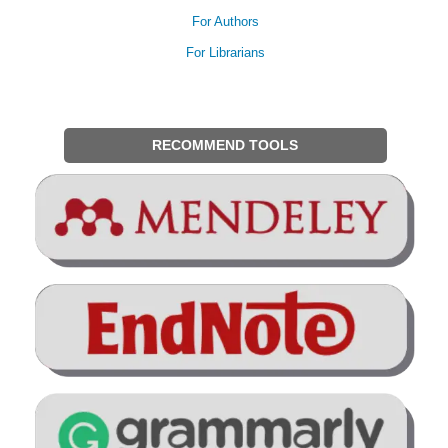
For Authors
For Librarians
RECOMMEND TOOLS