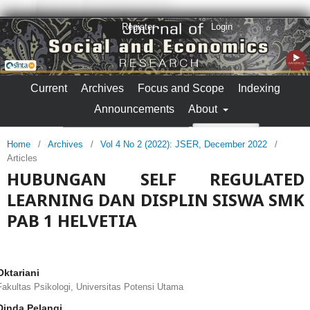
Register
Login
Current
Archives
Focus and Scope
Indexing
Announcements
About
Search
Home
/
Archives
/
Vol 4 No 2 (2022): JSER, December 2022
/
Articles
HUBUNGAN SELF REGULATED
LEARNING DAN DISPLIN SISWA SMK
PAB 1 HELVETIA
Oktariani
Fakultas Psikologi, Universitas Potensi Utama
Dinda Pelangi