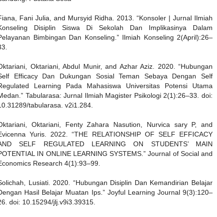
Fiana, Fani Julia, and Mursyid Ridha. 2013. “Konsoler | Jurnal Ilmiah
Konseling Disiplin Siswa Di Sekolah Dan Implikasinya Dalam
Pelayanan Bimbingan Dan Konseling.” Ilmiah Konseling 2(April):26–
33.
Oktariani, Oktariani, Abdul Munir, and Azhar Aziz. 2020. “Hubungan
Self Efficacy Dan Dukungan Sosial Teman Sebaya Dengan Self
Regulated Learning Pada Mahasiswa Universitas Potensi Utama
Medan.” Tabularasa: Jurnal Ilmiah Magister Psikologi 2(1):26–33. doi:
10.31289/tabularasa. v2i1.284.
Oktariani, Oktariani, Fenty Zahara Nasution, Nurvica sary P, and
Evicenna Yuris. 2022. “THE RELATIONSHIP OF SELF EFFICACY
AND SELF REGULATED LEARNING ON STUDENTS’ MAIN
POTENTIAL IN ONLINE LEARNING SYSTEMS.” Journal of Social and
Economics Research 4(1):93–99.
Solichah, Lusiati. 2020. “Hubungan Disiplin Dan Kemandirian Belajar
Dengan Hasil Belajar Muatan Ips.” Joyful Learning Journal 9(3):120–
26. doi: 10.15294/jlj.v9i3.39315.