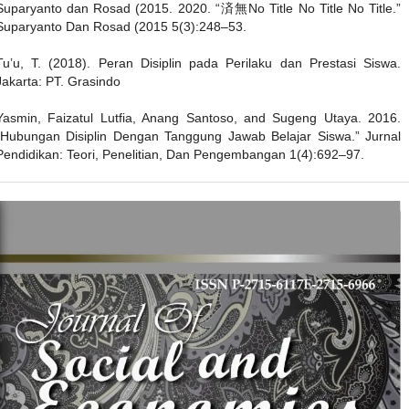
Suparyanto dan Rosad (2015. 2020. “済無No Title No Title No Title.”
Suparyanto Dan Rosad (2015 5(3):248–53.
Tu’u, T. (2018). Peran Disiplin pada Perilaku dan Prestasi Siswa.
Jakarta: PT. Grasindo
Yasmin, Faizatul Lutfia, Anang Santoso, and Sugeng Utaya. 2016.
“Hubungan Disiplin Dengan Tanggung Jawab Belajar Siswa.” Jurnal
Pendidikan: Teori, Penelitian, Dan Pengembangan 1(4):692–97.