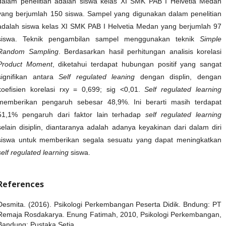
dalam penelitian adalah siswa kelas XI SMK PAB I Helvetia Medan
yang berjumlah 150 siswa. Sampel yang digunakan dalam penelitian
adalah siswa kelas XI SMK PAB I Helvetia Medan yang berjumlah 97
siswa. Teknik pengambilan sampel menggunakan teknik
Simple
Random Sampling
. Berdasarkan hasil perhitungan analisis korelasi
Product Moment
, diketahui terdapat hubungan positif yang sangat
signifikan antara
Self regulated leaning
dengan displin, dengan
koefisien korelasi rxy = 0,699; sig <0,01.
Self regulated learning
memberikan pengaruh sebesar 48,9%. Ini berarti masih terdapat
51,1% pengaruh dari faktor lain terhadap
self regulated learning
selain disiplin, diantaranya adalah adanya keyakinan dari dalam diri
siswa untuk memberikan segala sesuatu yang dapat meningkatkan
self regulated learning
siswa.
References
Desmita. (2016). Psikologi Perkembangan Peserta Didik. Bndung: PT
Remaja Rosdakarya. Enung Fatimah, 2010, Psikologi Perkembangan,
Bandung: Pustaka Setia