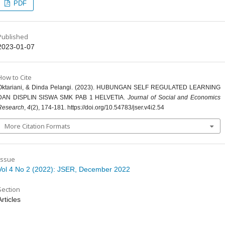
PDF
Published
2023-01-07
How to Cite
Oktariani, & Dinda Pelangi. (2023). HUBUNGAN SELF REGULATED LEARNING
DAN DISPLIN SISWA SMK PAB 1 HELVETIA.
Journal of Social and Economics
Research
,
4
(2), 174-181. https://doi.org/10.54783/jser.v4i2.54
More Citation Formats
Issue
Vol 4 No 2 (2022): JSER, December 2022
Section
Articles