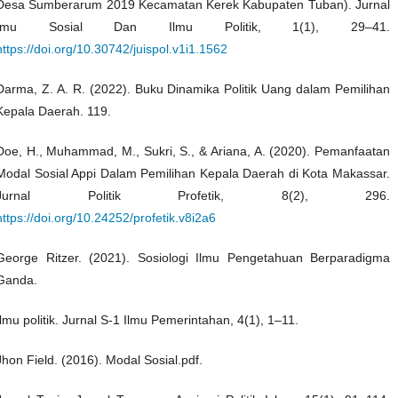
Desa Sumberarum 2019 Kecamatan Kerek Kabupaten Tuban). Jurnal
Imu Sosial Dan Ilmu Politik, 1(1), 29–41.
https://doi.org/10.30742/juispol.v1i1.1562
Darma, Z. A. R. (2022). Buku Dinamika Politik Uang dalam Pemilihan
Kepala Daerah. 119.
Doe, H., Muhammad, M., Sukri, S., & Ariana, A. (2020). Pemanfaatan
Modal Sosial Appi Dalam Pemilihan Kepala Daerah di Kota Makassar.
Jurnal Politik Profetik, 8(2), 296.
https://doi.org/10.24252/profetik.v8i2a6
George Ritzer. (2021). Sosiologi Ilmu Pengetahuan Berparadigma
Ganda.
Ilmu politik. Jurnal S-1 Ilmu Pemerintahan, 4(1), 1–11.
Jhon Field. (2016). Modal Sosial.pdf.