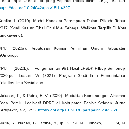
Jurnal Tapis: Jurnal Teropong Aspirasi Politik Islam, 15(1), 91–114.
https://doi.org/10.24042/tps.v15i1.4297
Kartika, I. (2019). Modal Kandidat Perempuan Dalam Pilkada Tahun
2017 (Studi Kasus: Tjhai Chui Mie Sebagai Walikota Terpilih Di Kota
Singkawang).
KPU. (2020a). Keputusan Komisi Pemilihan Umum Kabupaten
SUmenep.
KPU. (2020b). Pengumuman-961-Hasil-LPSDK-Pilbup-Sumenep-
2020.pdf. Lestari, W. (2021). Program Studi Ilmu Pemerintahan
Fakultas Ilmu Sosial dan
Malasari, F., & Putra, E. V. (2020). Modalitas Kemenangan Alkisman
Pada Pemilu Legislatif DPRD di Kabupaten Pesisir Selatan. Jurnal
Perspektif, 3(2), 295.
https://doi.org/10.24036/perspektif.v3i2.254
Maria, Y., Nahas, G., Kolne, Y., Ip, S., Si, M., Usboko, I., … Si, M.