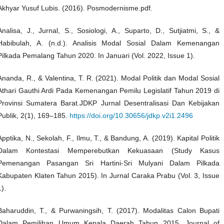
Akhyar Yusuf Lubis. (2016). Posmodernisme.pdf.
Analisa, J., Jurnal, S., Sosiologi, A., Suparto, D., Sutjiatmi, S., &
Habibulah, A. (n.d.). Analisis Modal Sosial Dalam Kemenangan
Pilkada Pemalang Tahun 2020. In Januari (Vol. 2022, Issue 1).
Ananda, R., & Valentina, T. R. (2021). Modal Politik dan Modal Sosial
Athari Gauthi Ardi Pada Kemenangan Pemilu Legislatif Tahun 2019 di
Provinsi Sumatera Barat.JDKP Jurnal Desentralisasi Dan Kebijakan
Publik, 2(1), 169–185.
https://doi.org/10.30656/jdkp.v2i1.2496
Apptika, N., Sekolah, F., Ilmu, T., & Bandung, A. (2019). Kapital Politik
Dalam Kontestasi Memperebutkan Kekuasaan (Study Kasus
Pemenangan Pasangan Sri Hartini-Sri Mulyani Dalam Pilkada
Kabupaten Klaten Tahun 2015). In Jurnal Caraka Prabu (Vol. 3, Issue
1).
Baharuddin, T., & Purwaningsih, T. (2017). Modalitas Calon Bupati
Dalam Pemilihan Umum Kepala Daerah Tahun 2015. Journal of