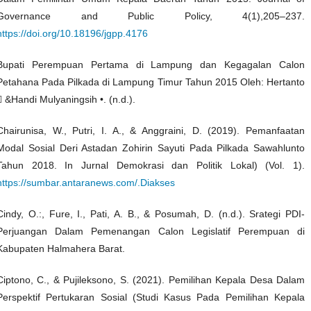
Governance and Public Policy, 4(1),205–237.
https://doi.org/10.18196/jgpp.4176
Bupati Perempuan Pertama di Lampung dan Kegagalan Calon
Petahana Pada Pilkada di Lampung Timur Tahun 2015 Oleh: Hertanto
 &Handi Mulyaningsih •. (n.d.).
Chairunisa, W., Putri, I. A., & Anggraini, D. (2019). Pemanfaatan
Modal Sosial Deri Astadan Zohirin Sayuti Pada Pilkada Sawahlunto
Tahun 2018. In Jurnal Demokrasi dan Politik Lokal) (Vol. 1).
https://sumbar.antaranews.com/.Diakses
Cindy, O.:, Fure, I., Pati, A. B., & Posumah, D. (n.d.). Srategi PDI-
Perjuangan Dalam Pemenangan Calon Legislatif Perempuan di
Kabupaten Halmahera Barat.
Ciptono, C., & Pujileksono, S. (2021). Pemilihan Kepala Desa Dalam
Perspektif Pertukaran Sosial (Studi Kasus Pada Pemilihan Kepala