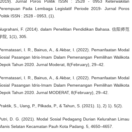
(2019). Jurnal Poros Politik ISSN : 2528 - 0953 Keterwakilan
Perempuan Pada Lembaga Legislatif Periode 2019- Jurnal Poros
Politik ISSN : 2528 - 0953, (1).
Nugrahani, F. (2014). dalam Penelitian Pendidikan Bahasa. 信阳师范
学院, 1(1), 305.
Permatasari, I. R., Bainus, A., & Akbar, I. (2022). Pemanfaatan Modal
Sosial Pasangan Idris-Imam Dalam Pemenangan Pemilihan Walikota
Depok Tahun 2020. Jurnal Moderat, 8(February), 29–42.
Permatasari, I. R., Bainus, A., & Akbar, I. (2022). Pemanfaatan Modal
Sosial Pasangan Idris-Imam Dalam Pemenangan Pemilihan Walikota
Depok Tahun 2020. Jurnal MODERAT, 8(February), 29–42.
Praktik, S., Uang, P., Pilkada, P., & Tahun, S. (2021). 1), 2) 1). 5(2).
Putri, D. G. (2021). Modal Sosial Pedagang Durian Kelurahan Limau
Manis Selatan Kecamatan Pauh Kota Padang. 5, 4650–4657.