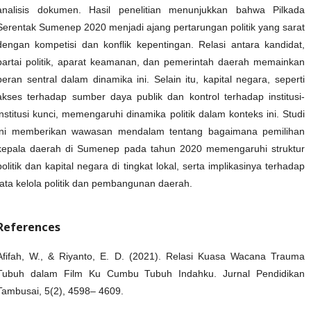
analisis dokumen. Hasil penelitian menunjukkan bahwa Pilkada
Serentak Sumenep 2020 menjadi ajang pertarungan politik yang sarat
dengan kompetisi dan konflik kepentingan. Relasi antara kandidat,
partai politik, aparat keamanan, dan pemerintah daerah memainkan
peran sentral dalam dinamika ini. Selain itu, kapital negara, seperti
akses terhadap sumber daya publik dan kontrol terhadap institusi-
institusi kunci, memengaruhi dinamika politik dalam konteks ini. Studi
ini memberikan wawasan mendalam tentang bagaimana pemilihan
kepala daerah di Sumenep pada tahun 2020 memengaruhi struktur
politik dan kapital negara di tingkat lokal, serta implikasinya terhadap
tata kelola politik dan pembangunan daerah.
References
Afifah, W., & Riyanto, E. D. (2021). Relasi Kuasa Wacana Trauma
Tubuh dalam Film Ku Cumbu Tubuh Indahku. Jurnal Pendidikan
Tambusai, 5(2), 4598– 4609.