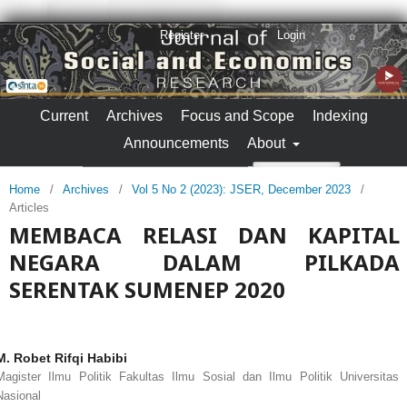
Register
Login
Current
Archives
Focus and Scope
Indexing
Announcements
About
Search
Home
/
Archives
/
Vol 5 No 2 (2023): JSER, December 2023
/
Articles
MEMBACA RELASI DAN KAPITAL
NEGARA DALAM PILKADA
SERENTAK SUMENEP 2020
M. Robet Rifqi Habibi
Magister Ilmu Politik Fakultas Ilmu Sosial dan Ilmu Politik Universitas
Nasional