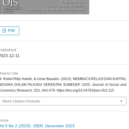
PDF
Published
2023-12-11
How to Cite
M. Robet Rifqi Habibi, & Umar Basalim. (2023). MEMBACA RELASI DAN KAPITAL
NEGARA DALAM PILKADA SERENTAK SUMENEP 2020.
Journal of Social and
Economics Research
,
5
(2), 464-479. https://doi.org/10.54783/jser.v5i2.115
More Citation Formats
Issue
Vol 5 No 2 (2023): JSER, December 2023