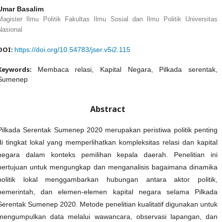
Umar Basalim
Magister Ilmu Politik Fakultas Ilmu Sosial dan Ilmu Politik Universitas
Nasional
DOI:
https://doi.org/10.54783/jser.v5i2.115
Keywords:
Membaca relasi, Kapital Negara, Pilkada serentak,
Sumenep
Abstract
Pilkada Serentak Sumenep 2020 merupakan peristiwa politik penting
di tingkat lokal yang memperlihatkan kompleksitas relasi dan kapital
negara dalam konteks pemilihan kepala daerah. Penelitian ini
bertujuan untuk mengungkap dan menganalisis bagaimana dinamika
politik lokal menggambarkan hubungan antara aktor politik,
pemerintah, dan elemen-elemen kapital negara selama Pilkada
Serentak Sumenep 2020. Metode penelitian kualitatif digunakan untuk
mengumpulkan data melalui wawancara, observasi lapangan, dan