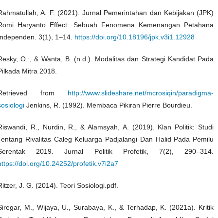
Rahmatullah, A. F. (2021). Jurnal Pemerintahan dan Kebijakan (JPK)
Romi Haryanto Effect: Sebuah Fenomena Kemenangan Petahana
Independen. 3(1), 1–14.
https://doi.org/10.18196/jpk.v3i1.12928
Resky, O.:, & Wanta, B. (n.d.). Modalitas dan Strategi Kandidat Pada
Pilkada Mitra 2018.
Retrieved from
http://www.slideshare.net/mcrosiqin/paradigma-
sosiologi
Jenkins, R. (1992). Membaca Pikiran Pierre Bourdieu.
Riswandi, R., Nurdin, R., & Alamsyah, A. (2019). Klan Politik: Studi
Tentang Rivalitas Caleg Keluarga Padjalangi Dan Halid Pada Pemilu
Serentak 2019. Jurnal Politik Profetik, 7(2), 290–314.
https://doi.org/10.24252/profetik.v7i2a7
Ritzer, J. G. (2014). Teori Sosiologi.pdf.
Siregar, M., Wijaya, U., Surabaya, K., & Terhadap, K. (2021a). Kritik