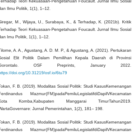
Terhadap Teori Kekuasaan-Pengetahuan Foucault. Jurnal Ilmu Sosial
dan Ilmu Politik, 1(1), 1–12.
Siregar, M., Wijaya, U., Surabaya, K., & Terhadap, K. (2021b). Kritik
Terhadap Teori Kekuasaan-Pengetahuan Foucault. Jurnal Ilmu Sosial
dan Imu Politik, 1(1), 1–12.
Tilome, A. A., Agustang, A. D. M. P., & Agustang, A. (2021). Pertukaran
Sosial Elit Politik Dalam Pemilihan Kepala Daerah di Provinsi
Gorontalo. OSF Preprints, January 2022.
https://doi.org/10.31219/osf.io/6tu79
Tokan, F. B. (2019). Modalitas Sosial Politik: Studi KasusKemenangan
Ferdinandus Mazmur(FM)padaPemiluLegislatifdiDapilVKecamatan
Kota Komba,Kabupaten Manggarai TimurTahun2019.
WartaGovernare: Jurnal Pemerintahan, 1(2), 181– 198.
Tokan, F. B. (2019). Modalitas Sosial Politik: Studi KasusKemenangan
Ferdinandus Mazmur(FM)padaPemiluLegislatifdiDapilVKecamatan