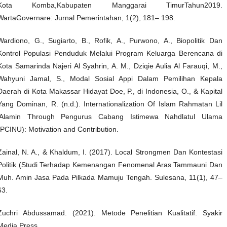
Kota Komba,Kabupaten Manggarai TimurTahun2019.
WartaGovernare: Jurnal Pemerintahan, 1(2), 181– 198.
Wardiono, G., Sugiarto, B., Rofik, A., Purwono, A., Biopolitik Dan
Kontrol Populasi Penduduk Melalui Program Keluarga Berencana di
Kota Samarinda Najeri Al Syahrin, A. M., Dziqie Aulia Al Farauqi, M.,
Wahyuni Jamal, S., Modal Sosial Appi Dalam Pemilihan Kepala
Daerah di Kota Makassar Hidayat Doe, P., di Indonesia, O., & Kapital
Yang Dominan, R. (n.d.). Internationalization Of Islam Rahmatan Lil
’Alamin Through Pengurus Cabang Istimewa Nahdlatul Ulama
(PCINU): Motivation and Contribution.
Zainal, N. A., & Khaldum, I. (2017). Local Strongmen Dan Kontestasi
Politik (Studi Terhadap Kemenangan Fenomenal Aras Tammauni Dan
Muh. Amin Jasa Pada Pilkada Mamuju Tengah. Sulesana, 11(1), 47–
63.
Zuchri Abdussamad. (2021). Metode Penelitian Kualitatif. Syakir
Media Press.