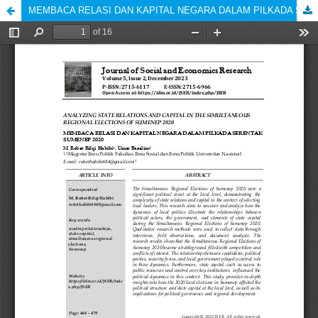
MEMBACA RELASI DAN KAPITAL NEGARA DALAM PILKADA SERENTAK SUMENEP 2020