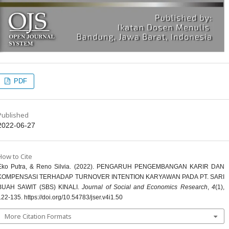
PDF
Published
2022-06-27
How to Cite
Eko Putra, & Reno Silvia. (2022). PENGARUH PENGEMBANGAN KARIR DAN
KOMPENSASI TERHADAP TURNOVER INTENTION KARYAWAN PADA PT. SARI
BUAH SAWIT (SBS) KINALI.
Journal of Social and Economics Research
,
4
(1),
122-135. https://doi.org/10.54783/jser.v4i1.50
More Citation Formats