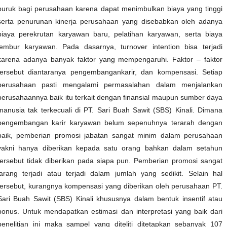
buruk bagi perusahaan karena dapat menimbulkan biaya yang tinggi
serta penurunan kinerja perusahaan yang disebabkan oleh adanya
biaya perekrutan karyawan baru, pelatihan karyawan, serta biaya
lembur karyawan. Pada dasarnya, turnover intention bisa terjadi
karena adanya banyak faktor yang mempengaruhi. Faktor – faktor
tersebut diantaranya pengembangankarir, dan kompensasi. Setiap
perusahaan pasti mengalami permasalahan dalam menjalankan
perusahaannya baik itu terkait dengan finansial maupun sumber daya
manusia tak terkecuali di PT. Sari Buah Sawit (SBS) Kinali. Dimana
pengembangan karir karyawan belum sepenuhnya terarah dengan
baik, pemberian promosi jabatan sangat minim dalam perusahaan
yakni hanya diberikan kepada satu orang bahkan dalam setahun
tersebut tidak diberikan pada siapa pun. Pemberian promosi sangat
jarang terjadi atau terjadi dalam jumlah yang sedikit. Selain hal
tersebut, kurangnya kompensasi yang diberikan oleh perusahaan PT.
Sari Buah Sawit (SBS) Kinali khususnya dalam bentuk insentif atau
bonus. Untuk mendapatkan estimasi dan interpretasi yang baik dari
penelitian ini maka sampel yang diteliti ditetapkan sebanyak 107