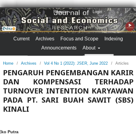
Register
Login
Current
Archives
Focus and Scope
Indexing
Announcements
About
Search
Home
/
Archives
/
Vol 4 No 1 (2022): JSER, June 2022
/
Articles
PENGARUH PENGEMBANGAN KARIR
DAN KOMPENSASI TERHADAP
TURNOVER INTENTION KARYAWAN
PADA PT. SARI BUAH SAWIT (SBS)
KINALI
Eko Putra