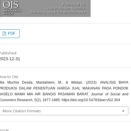
PDF
Published
2023-12-31
How to Cite
Mia Muchia Desda, Mardahleni, M., & Wildan. (2023). ANALISIS BIAYA
PRODUKSI DALAM PENENTUAN HARGA JUAL MAKANAN PADA PONDOK
BASELO MAMA MIA AIR BANGIS PASAMAN BARAT.
Journal of Social and
Economics Research
,
5
(2), 1877-1885. https://doi.org/10.54783/jser.v5i2.304
More Citation Formats
Issue