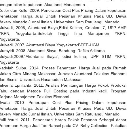
pengambilan keputusan. Akuntansi Manajemen.
Kotler dan Keller.2009. Penerapan Cost Plus Pricing Dalam keputusan
Penetapan Harga Jual Untuk Pesanan Khusus Pada UD. Dewa
Bakery Manado.Jurnal Ilmiah. Universitas Sam Ratulangi. Manado.
Mulyadi, 2005, Akuntansi Biaya,Edisi Kelima, Cetakan 7, UPP AMP
YKPN, Yogyakarta.Sekolah Tinggi Ilmu Manajemen YKPN.
Yogyakarta.
Mulyadi. 2007. Akuntansi Biaya.Yogyakarta:BPFE-UGM
Mursyidi. 2008. Akuntansi Biaya. Bandung: Refika Aditama.
Mulyadi,2009.“Akuntansi Biaya”, edisi kelima, UPP STIM YKPN,
Yogyakarta
Nadylah Sulpa. 2014. Proses Penentuan Harga Jual pada Rumah
Makan Citra Minang Makassar. Jurusan Akuntansi Fakultas Ekonomi
dan Bisnis. Universitas Hasanuddin Makassar.
Silvania Eprilianta. 2011. Analisis Perhitungan Harga Pokok Produksi
Tahu dengan Metode Full Costing pada industri kecil. Program
Sarjana Manajemen Fakultas Ekonomi.
Swata. 2010. Penerapan Cost Plus Pricing Dalam keputusan
Penetapan Harga Jual Untuk Pesanan Khusus Pada UD. Dewa
Bakery Manado.Jurnal Ilmiah. Universitas Sam Ratulangi. Manado.
Yulli Astuti. 2011. Penentuan Harga Pokok Pesanan Sebagai dasar
Penentuan Harga Jual Tas Ransel pada CV. Beby Collection. Fakultas