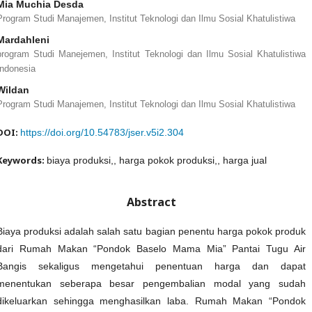
Mia Muchia Desda
Program Studi Manajemen, Institut Teknologi dan Ilmu Sosial Khatulistiwa
Mardahleni
program Studi Manejemen, Institut Teknologi dan Ilmu Sosial Khatulistiwa
Indonesia
Wildan
Program Studi Manajemen, Institut Teknologi dan Ilmu Sosial Khatulistiwa
DOI:
https://doi.org/10.54783/jser.v5i2.304
Keywords:
biaya produksi,, harga pokok produksi,, harga jual
Abstract
Biaya produksi adalah salah satu bagian penentu harga pokok produk
dari Rumah Makan “Pondok Baselo Mama Mia” Pantai Tugu Air
Bangis sekaligus mengetahui penentuan harga dan dapat
menentukan seberapa besar pengembalian modal yang sudah
dikeluarkan sehingga menghasilkan laba. Rumah Makan “Pondok