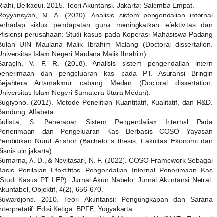
Riahi, Belkaoui. 2015. Teori Akuntansi. Jakarta: Salemba Empat.
Royyansyah, M. A. (2020). Analisis sistem pengendalian internal
terhadap siklus pendapatan guna meningkatkan efektivitas dan
efisiensi perusahaan: Studi kasus pada Koperasi Mahasiswa Padang
Bulan UIN Maulana Malik Ibrahim Malang (Doctoral dissertation,
Universitas Islam Negeri Maulana Malik Ibrahim).
Saragih, V. F. R. (2018). Analisis sistem pengendalian intern
penerimaan dan pengeluaran kas pada PT. Asuransi Bringin
Sejahtera Artamakmur cabang Medan (Doctoral dissertation,
Universitas Islam Negeri Sumatera Utara Medan).
Sugiyono. (2012). Metode Penelitian Kuantitatif, Kualitatif, dan R&D.
Bandung: Alfabeta.
Sulistia, S. Penerapan Sistem Pengendalian Internal Pada
Penerimaan dan Pengeluaran Kas Berbasis COSO Yayasan
Pendidikan Nurul Anshor (Bachelor's thesis, Fakultas Ekonomi dan
Bisnis uin jakarta).
Sumarna, A. D., & Novitasari, N. F. (2022). COSO Framework Sebagai
Basis Penilaian Efektifitas Pengendalian Internal Penerimaan Kas
(Studi Kasus PT LEP). Jurnal Akun Nabelo: Jurnal Akuntansi Netral,
Akuntabel, Objektif, 4(2), 656-670.
Suwardjono. 2010. Teori Akuntansi: Pengungkapan dan Sarana
Interpretatif. Edisi Ketiga. BPFE, Yogyakarta.