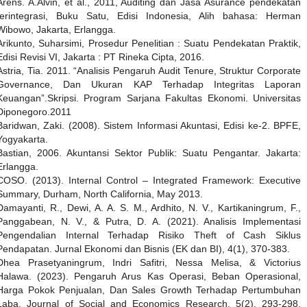
Arens. A.Alvin, et al., 2011, Auditing dan Jasa Asurance pendekatan
terintegrasi, Buku Satu, Edisi Indonesia, Alih bahasa: Herman
Wibowo, Jakarta, Erlangga.
Arikunto, Suharsimi, Prosedur Penelitian : Suatu Pendekatan Praktik,
Edisi Revisi VI, Jakarta : PT Rineka Cipta, 2016.
Astria, Tia. 2011. “Analisis Pengaruh Audit Tenure, Struktur Corporate
Governance, Dan Ukuran KAP Terhadap Integritas Laporan
Keuangan”.Skripsi. Program Sarjana Fakultas Ekonomi. Universitas
Diponegoro.2011
Baridwan, Zaki. (2008). Sistem Informasi Akuntasi, Edisi ke-2. BPFE,
Yogyakarta.
Bastian, 2006. Akuntansi Sektor Publik: Suatu Pengantar. Jakarta:
Erlangga.
COSO. (2013). Internal Control – Integrated Framework: Executive
Summary, Durham, North California, May 2013.
Damayanti, R., Dewi, A. A. S. M., Ardhito, N. V., Kartikaningrum, F.,
Panggabean, N. V., & Putra, D. A. (2021). Analisis Implementasi
Pengendalian Internal Terhadap Risiko Theft of Cash Siklus
Pendapatan. Jurnal Ekonomi dan Bisnis (EK dan BI), 4(1), 370-383.
Dhea Prasetyaningrum, Indri Safitri, Nessa Melisa, & Victorius
Halawa. (2023). Pengaruh Arus Kas Operasi, Beban Operasional,
Harga Pokok Penjualan, Dan Sales Growth Terhadap Pertumbuhan
Laba. Journal of Social and Economics Research, 5(2), 293-298.