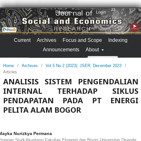
Register
Login
Current
Archives
Focus and Scope
Indexing
Announcements
About
Search
Home
/
Archives
/
Vol 5 No 2 (2023): JSER, December 2023
/
Articles
ANALISIS SISTEM PENGENDALIAN
INTERNAL TERHADAP SIKLUS
PENDAPATAN PADA PT ENERGI
PELITA ALAM BOGOR
Mayka Nurizkya Permana
Program Studi Akuntansi Fakultas Ekonomi dan Bisnis Universitas Djuanda