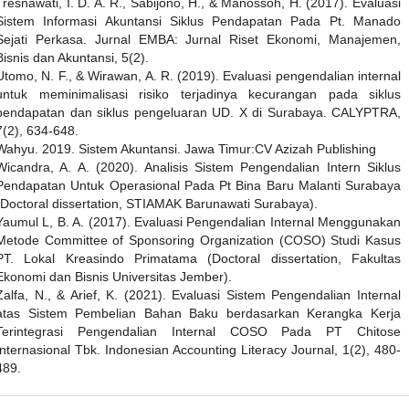
Tresnawati, I. D. A. R., Sabijono, H., & Manossoh, H. (2017). Evaluasi
Sistem Informasi Akuntansi Siklus Pendapatan Pada Pt. Manado
Sejati Perkasa. Jurnal EMBA: Jurnal Riset Ekonomi, Manajemen,
Bisnis dan Akuntansi, 5(2).
Utomo, N. F., & Wirawan, A. R. (2019). Evaluasi pengendalian internal
untuk meminimalisasi risiko terjadinya kecurangan pada siklus
pendapatan dan siklus pengeluaran UD. X di Surabaya. CALYPTRA,
7(2), 634-648.
Wahyu. 2019. Sistem Akuntansi. Jawa Timur:CV Azizah Publishing
Wicandra, A. A. (2020). Analisis Sistem Pengendalian Intern Siklus
Pendapatan Untuk Operasional Pada Pt Bina Baru Malanti Surabaya
(Doctoral dissertation, STIAMAK Barunawati Surabaya).
Yaumul L, B. A. (2017). Evaluasi Pengendalian Internal Menggunakan
Metode Committee of Sponsoring Organization (COSO) Studi Kasus
PT. Lokal Kreasindo Primatama (Doctoral dissertation, Fakultas
Ekonomi dan Bisnis Universitas Jember).
Zalfa, N., & Arief, K. (2021). Evaluasi Sistem Pengendalian Internal
atas Sistem Pembelian Bahan Baku berdasarkan Kerangka Kerja
Terintegrasi Pengendalian Internal COSO Pada PT Chitose
Internasional Tbk. Indonesian Accounting Literacy Journal, 1(2), 480-
489.