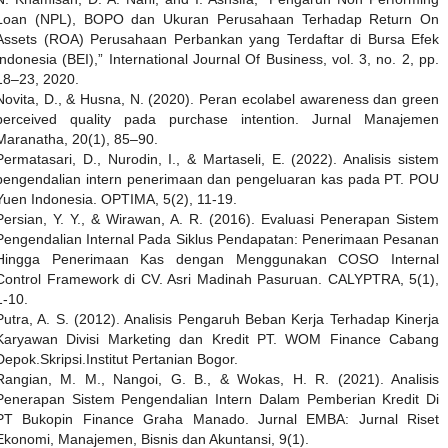
Loan (NPL), BOPO dan Ukuran Perusahaan Terhadap Return On
Assets (ROA) Perusahaan Perbankan yang Terdaftar di Bursa Efek
Indonesia (BEI),” International Journal Of Business, vol. 3, no. 2, pp.
18–23, 2020.
Novita, D., & Husna, N. (2020). Peran ecolabel awareness dan green
perceived quality pada purchase intention. Jurnal Manajemen
Maranatha, 20(1), 85–90.
Permatasari, D., Nurodin, I., & Martaseli, E. (2022). Analisis sistem
pengendalian intern penerimaan dan pengeluaran kas pada PT. POU
Yuen Indonesia. OPTIMA, 5(2), 11-19.
Persian, Y. Y., & Wirawan, A. R. (2016). Evaluasi Penerapan Sistem
Pengendalian Internal Pada Siklus Pendapatan: Penerimaan Pesanan
Hingga Penerimaan Kas dengan Menggunakan COSO Internal
Control Framework di CV. Asri Madinah Pasuruan. CALYPTRA, 5(1),
1-10.
Putra, A. S. (2012). Analisis Pengaruh Beban Kerja Terhadap Kinerja
Karyawan Divisi Marketing dan Kredit PT. WOM Finance Cabang
Depok.Skripsi.Institut Pertanian Bogor.
Rangian, M. M., Nangoi, G. B., & Wokas, H. R. (2021). Analisis
Penerapan Sistem Pengendalian Intern Dalam Pemberian Kredit Di
PT Bukopin Finance Graha Manado. Jurnal EMBA: Jurnal Riset
Ekonomi, Manajemen, Bisnis dan Akuntansi, 9(1).