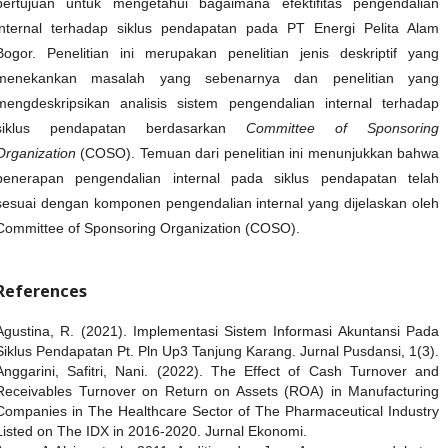
bertujuan untuk mengetahui bagaimana efektifitas pengendalian
internal terhadap siklus pendapatan pada PT Energi Pelita Alam
Bogor. Penelitian ini merupakan penelitian jenis deskriptif yang
menekankan masalah yang sebenarnya dan penelitian yang
mengdeskripsikan analisis sistem pengendalian internal terhadap
siklus pendapatan berdasarkan
Committee of Sponsoring
Organization
(COSO). Temuan dari penelitian ini menunjukkan bahwa
penerapan pengendalian internal pada siklus pendapatan telah
sesuai dengan komponen pengendalian internal yang dijelaskan oleh
Committee of Sponsoring Organization (COSO).
References
Agustina, R. (2021). Implementasi Sistem Informasi Akuntansi Pada
Siklus Pendapatan Pt. Pln Up3 Tanjung Karang. Jurnal Pusdansi, 1(3).
Anggarini, Safitri, Nani. (2022). The Effect of Cash Turnover and
Receivables Turnover on Return on Assets (ROA) in Manufacturing
Companies in The Healthcare Sector of The Pharmaceutical Industry
Listed on The IDX in 2016-2020. Jurnal Ekonomi.