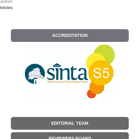
Section
Articles
ACCREDITATION
EDITORIAL TEAM
REVIEWERS BOARD