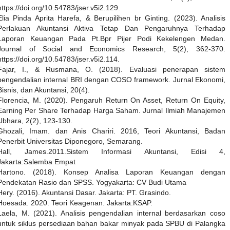
https://doi.org/10.54783/jser.v5i2.129.
Elia Pinda Aprita Harefa, & Berupilihen br Ginting. (2023). Analisis
Perlakuan Akuntansi Aktiva Tetap Dan Pengaruhnya Terhadap
Laporan Keuangan Pada Pt.Bpr Pijer Podi Kekelengen Medan.
Journal of Social and Economics Research, 5(2), 362-370.
https://doi.org/10.54783/jser.v5i2.114.
Fajar, I., & Rusmana, O. (2018). Evaluasi penerapan sistem
pengendalian internal BRI dengan COSO framework. Jurnal Ekonomi,
Bisnis, dan Akuntansi, 20(4).
Florencia, M. (2020). Pengaruh Return On Asset, Return On Equity,
Earning Per Share Terhadap Harga Saham. Jurnal Ilmiah Manajemen
Ubhara, 2(2), 123-130.
Ghozali, Imam. dan Anis Chariri. 2016, Teori Akuntansi, Badan
Penerbit Universitas Diponegoro, Semarang.
Hall, James.2011.Sistem Informasi Akuntansi, Edisi 4,
Jakarta:Salemba Empat
Hartono. (2018). Konsep Analisa Laporan Keuangan dengan
Pendekatan Rasio dan SPSS. Yogyakarta: CV Budi Utama
Hery. (2016). Akuntansi Dasar. Jakarta: PT. Grasindo.
Hoesada. 2020. Teori Keagenan. Jakarta:KSAP.
Laela, M. (2021). Analisis pengendalian internal berdasarkan coso
untuk siklus persediaan bahan bakar minyak pada SPBU di Palangka