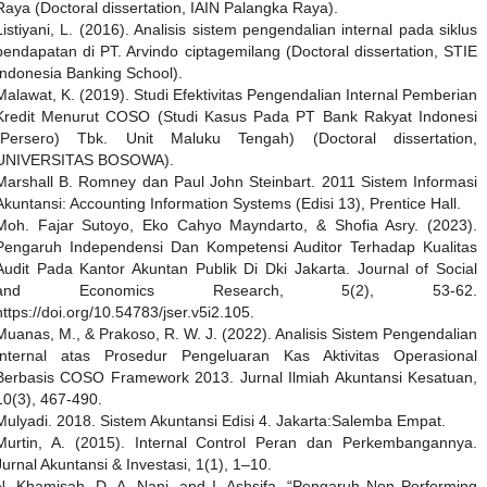
Raya (Doctoral dissertation, IAIN Palangka Raya).
Listiyani, L. (2016). Analisis sistem pengendalian internal pada siklus
pendapatan di PT. Arvindo ciptagemilang (Doctoral dissertation, STIE
Indonesia Banking School).
Malawat, K. (2019). Studi Efektivitas Pengendalian Internal Pemberian
Kredit Menurut COSO (Studi Kasus Pada PT Bank Rakyat Indonesi
(Persero) Tbk. Unit Maluku Tengah) (Doctoral dissertation,
UNIVERSITAS BOSOWA).
Marshall B. Romney dan Paul John Steinbart. 2011 Sistem Informasi
Akuntansi: Accounting Information Systems (Edisi 13), Prentice Hall.
Moh. Fajar Sutoyo, Eko Cahyo Mayndarto, & Shofia Asry. (2023).
Pengaruh Independensi Dan Kompetensi Auditor Terhadap Kualitas
Audit Pada Kantor Akuntan Publik Di Dki Jakarta. Journal of Social
and Economics Research, 5(2), 53-62.
https://doi.org/10.54783/jser.v5i2.105.
Muanas, M., & Prakoso, R. W. J. (2022). Analisis Sistem Pengendalian
Internal atas Prosedur Pengeluaran Kas Aktivitas Operasional
Berbasis COSO Framework 2013. Jurnal Ilmiah Akuntansi Kesatuan,
10(3), 467-490.
Mulyadi. 2018. Sistem Akuntansi Edisi 4. Jakarta:Salemba Empat.
Murtin, A. (2015). Internal Control Peran dan Perkembangannya.
Jurnal Akuntansi & Investasi, 1(1), 1–10.
N. Khamisah, D. A. Nani, and I. Ashsifa, “Pengaruh Non Performing