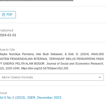
PDF
Published
2024-01-01
How to Cite
Mayka Nurizkya Permana, Ade Budi Setiawan, & Didi, D. (2024). ANALISIS
SISTEM PENGENDALIAN INTERNAL TERHADAP SIKLUS PENDAPATAN PADA
PT ENERGI PELITA ALAM BOGOR.
Journal of Social and Economics Research
,
5
(2), 1025-1045. https://doi.org/10.54783/jser.v5i2.205
More Citation Formats
Issue
Vol 5 No 2 (2023): JSER, December 2023