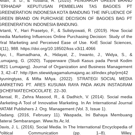
Alfiah, S. D., & Yusiana, R. (2020). PENGARUH GREEN BRAND
TERHADAP KEPUTUSAN PEMBELIAN TAS BAGOES PT
GREENERATION INDONESIA KOTA BANDUNG THE INFLUENCE OF
GREEN BRAND ON PURCHASE DECISION OF BAGOES BAG PT
GREENERATION INDONESIA BANDUNG.
Artanti, Y., Hari Prasetyo, F., & Sulistyowati, R. (2019). How Social
media Marketing Influences Online Purchasing Decision: Study of the
Viral Marketing and Perceived Ease of Use. KnE Social Sciences,
3(11), 988. https://doi.org/10.18502/kss.v3i11.4066
Ayu, I., Ramadhana, A., Hidayat, Z., Irwanto, J., Widya, S., &
Lumajang, G. (2020). Tupperware (Studi Kasus pada Persit Kodim
0821 Lumajang). Journal of Organization and Business Management
, 3, 42–47. http://jkm.stiewidyagamalumajang.ac.id/index.php/jrm|42
Ayuningtyas, & Mifta MAya. (2022). STRATEGI SOCIAL MEDIA
MARKETING PT. ARES KUSUMA RAYA PADA AKUN INSTAGRAM
@CHEFMATECHOCOLATE. 22–30.
Bansal, R., Zehra Masood, R., & Dadhich, V. (2014). Social media
Marketing-A Tool of Innovative Marketing. In An International Journal
HATAM Publishers J. Org. Management (Vol. 3, Issue 1).
Dadang. (2016, February 11). Waspada, Ini Bahaya Membuang
Baterai Sembarangan. Www.Its.Ac.Id.
Davis, J. L. (2016). Social Media. In The International Encyclopedia of
Political Communication (pp. 1–8). Wiley.