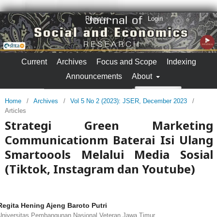
Register
Login
Current
Archives
Focus and Scope
Indexing
Announcements
About
Search
Home
/
Archives
/
Vol 5 No 2 (2023): JSER, December 2023
/
Articles
Strategi Green Marketing
Communicationm Baterai Isi Ulang
Smartoools Melalui Media Sosial
(Tiktok, Instagram dan Youtube)
Regita Hening Ajeng Baroto Putri
Universitas Pembangunan Nasional Veteran Jawa Timur