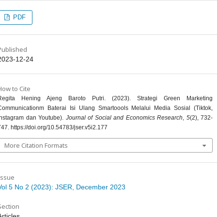
PDF
Published
2023-12-24
How to Cite
Regita Hening Ajeng Baroto Putri. (2023). Strategi Green Marketing
Communicationm Baterai Isi Ulang Smartoools Melalui Media Sosial (Tiktok,
Instagram dan Youtube).
Journal of Social and Economics Research
,
5
(2), 732-
747. https://doi.org/10.54783/jser.v5i2.177
More Citation Formats
Issue
Vol 5 No 2 (2023): JSER, December 2023
Section
Articles