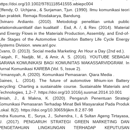
https://doi.org/10.1002/9781118541555.wbiepc004
Effendy, O. Uchjana., & Surjaman, Tjun. (1990). Ilmu komunikasi teori
dan praktek. Remaja Rosdakarya, Bandung.
Elvinaro Ardianto. (2010). Metodologi penelitian untuk public
relationskuantitatif dan kualitatif . Esd, A. /, & Rev. (2014). Material
and Energy Flows in the Materials Production, Assembly, and End-of-
Life Stages of the Automotive LithiumIon Battery Life Cycle Energy
Systems Division. www.anl.gov.
Evans, D. (2013). Social media Marketing: An Hour a Day (2nd ed.).
Faiqah, F., Nadjib, M., & Amir, A. S. (2016). YOUTUBE SEBAGAI
SARANA KOMUNIKASI BAGI KOMUNITAS MAKASSARVIDGRAM. In
Jurnal Komunikasi KAREBA (Vol. 5, Issue 2).
Firmansyah, A. (2020). Komunikasi Pemasaran. Qiara Media .
Gaines, L. (2014). The future of automotive lithium-ion Battery
recycling: Charting a sustainable course. Sustainable Materials and
Technologies, 1,2–7. https://doi.org/10.1016/j.susmat.2014.10.001
Ilmiah, J., & Makna, K. (2020). Pengaruh Penentuan Strategi
Komunikasi Pemasaran Terhadap Minat Beli Masyarakat Pada Produk
Lokal. 8(2). https://doi.org/10.30659/jikm.8.2.87-98
Indra Kusuma, E., Surya, J., Suhendra, I., & Sultan Ageng Tirtayasa,
U. (2017). PENGARUH STRATEGI GREEN MARKETING DAN
PENGETAHUAN LINGKUNGAN TERHADAP KEPUTUSAN