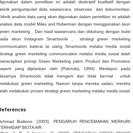
digunakan dalam penelitian ini adalah deskriptif kualitatif dengan
teknik pengumpulan data wawancara, observasi dan dokumentasi.
Teknik analisis data yang akan digunakan dalam penelitian ini adalah
analisis data model Miles and Huberman dengan menggunakan teori
green marketing . Dari hasil wawancara dan didukung dengan bukti
pada akun Instagram Smartoools , strategi green marketing
communication baterai isi ulang Smartoools melalui media sosial
Strategi green marketing communication melalui media sosial telah
menerapkan prinsip Green Marketing yakni, Product dan Promotion
seperti yang dijelaskan oleh (Polonsky, 1994). Meskipun pada
dasarnya Smartoools tidak mengerti dan tidak berniat untuk
melakukan green marketing. Namun tanpa mereka sadari, mereka
telah melakukan proses strategi green marketing melalui media sosial
References
Achmad Budiono. (2003). PENGARUH PENCEMARAN MERKURI
TERHADAP BIOTA AIR.