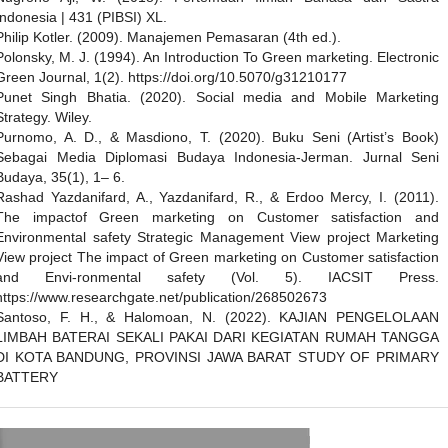
Indonesia | 431 (PIBSI) XL.
Philip Kotler. (2009). Manajemen Pemasaran (4th ed.).
Polonsky, M. J. (1994). An Introduction To Green marketing. Electronic
Green Journal, 1(2). https://doi.org/10.5070/g31210177
Punet Singh Bhatia. (2020). Social media and Mobile Marketing
Strategy. Wiley.
Purnomo, A. D., & Masdiono, T. (2020). Buku Seni (Artist’s Book)
Sebagai Media Diplomasi Budaya Indonesia-Jerman. Jurnal Seni
Budaya, 35(1), 1– 6.
Rashad Yazdanifard, A., Yazdanifard, R., & Erdoo Mercy, I. (2011).
The impactof Green marketing on Customer satisfaction and
Environmental safety Strategic Management View project Marketing
View project The impact of Green marketing on Customer satisfaction
and Envi-ronmental safety (Vol. 5). IACSIT Press.
https://www.researchgate.net/publication/268502673
Santoso, F. H., & Halomoan, N. (2022). KAJIAN PENGELOLAAN
LIMBAH BATERAI SEKALI PAKAI DARI KEGIATAN RUMAH TANGGA
DI KOTA BANDUNG, PROVINSI JAWA BARAT STUDY OF PRIMARY
BATTERY