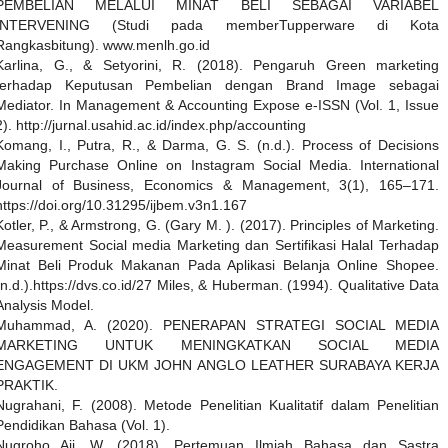
PEMBELIAN MELALUI MINAT BELI SEBAGAI VARIABEL
INTERVENING (Studi pada memberTupperware di Kota
Rangkasbitung). www.menlh.go.id
Karlina, G., & Setyorini, R. (2018). Pengaruh Green marketing
terhadap Keputusan Pembelian dengan Brand Image sebagai
Mediator. In Management & Accounting Expose e-ISSN (Vol. 1, Issue
2). http://jurnal.usahid.ac.id/index.php/accounting
Komang, I., Putra, R., & Darma, G. S. (n.d.). Process of Decisions
Making Purchase Online on Instagram Social Media. International
Journal of Business, Economics & Management, 3(1), 165–171.
https://doi.org/10.31295/ijbem.v3n1.167
Kotler, P., & Armstrong, G. (Gary M. ). (2017). Principles of Marketing.
Measurement Social media Marketing dan Sertifikasi Halal Terhadap
Minat Beli Produk Makanan Pada Aplikasi Belanja Online Shopee.
(n.d.).https://dvs.co.id/27 Miles, & Huberman. (1994). Qualitative Data
Analysis Model.
Muhammad, A. (2020). PENERAPAN STRATEGI SOCIAL MEDIA
MARKETING UNTUK MENINGKATKAN SOCIAL MEDIA
ENGAGEMENT DI UKM JOHN ANGLO LEATHER SURABAYA KERJA
PRAKTIK.
Nugrahani, F. (2008). Metode Penelitian Kualitatif dalam Penelitian
Pendidikan Bahasa (Vol. 1).
Nugroho Aji, W. (2018). Pertemuan Ilmiah Bahasa dan Sastra