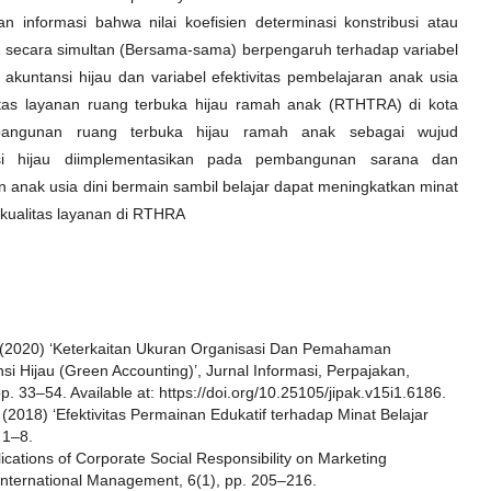
nformasi bahwa nilai koefisien determinasi konstribusi atau
 secara simultan (Bersama-sama) berpengaruh terhadap variabel
 akuntansi hijau dan variabel efektivitas pembelajaran anak usia
itas layanan ruang terbuka hijau ramah anak (RTHTRA) di kota
bangunan ruang terbuka hijau ramah anak sebagai wujud
si hijau diimplementasikan pada pembangunan sarana dan
n anak usia dini bermain sambil belajar dapat meningkatkan minat
 kualitas layanan di RTHRA
. (2020) ‘Keterkaitan Ukuran Organisasi Dan Pemahaman
Hijau (Green Accounting)’, Jurnal Informasi, Perpajakan,
. 33–54. Available at: https://doi.org/10.25105/jipak.v15i1.6186.
. (2018) ‘Efektivitas Permainan Edukatif terhadap Minat Belajar
 1–8.
cations of Corporate Social Responsibility on Marketing
nternational Management, 6(1), pp. 205–216.