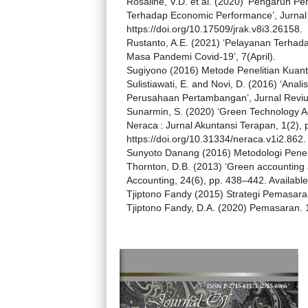
Rosaline, V.D. et al. (2020) ‘Pengaruh 
Terhadap Economic Performance’, Jurnal R
https://doi.org/10.17509/jrak.v8i3.26158.
Rustanto, A.E. (2021) ‘Pelayanan Terha
Masa Pandemi Covid-19’, 7(April).
Sugiyono (2016) Metode Penelitian Kuantit
Sulistiawati, E. and Novi, D. (2016) ‘Ana
Perusahaan Pertambangan’, Jurnal Reviu
Sunarmin, S. (2020) ‘Green Technology Ac
Neraca : Jurnal Akuntansi Terapan, 1(2), 
https://doi.org/10.31334/neraca.v1i2.862.
Sunyoto Danang (2016) Metodologi Peneli
Thornton, D.B. (2013) ‘Green accounting 
Accounting, 24(6), pp. 438–442. Available 
Tjiptono Fandy (2015) Strategi Pemasaran
Tjiptono Fandy, D.A. (2020) Pemasaran. 1