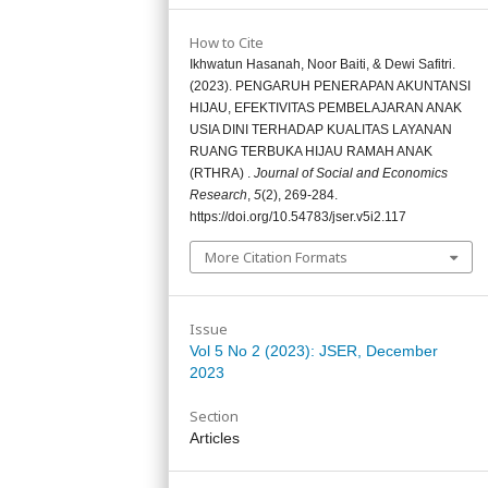
How to Cite
Ikhwatun Hasanah, Noor Baiti, & Dewi Safitri.
(2023). PENGARUH PENERAPAN AKUNTANSI
HIJAU, EFEKTIVITAS PEMBELAJARAN ANAK
USIA DINI TERHADAP KUALITAS LAYANAN
RUANG TERBUKA HIJAU RAMAH ANAK
(RTHRA) .
Journal of Social and Economics
Research
,
5
(2), 269-284.
https://doi.org/10.54783/jser.v5i2.117
More Citation Formats
Issue
Vol 5 No 2 (2023): JSER, December
2023
Section
Articles