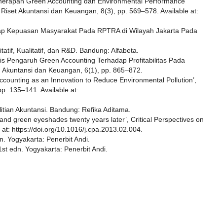
Penerapan Green Accounting dan Environmental Performance
iset Akuntansi dan Keuangan, 8(3), pp. 569–578. Available at:
dap Kepuasan Masyarakat Pada RPTRA di Wilayah Jakarta Pada
atif, Kualitatif, dan R&D. Bandung: Alfabeta.
lisis Pengaruh Green Accounting Terhadap Profitabilitas Pada
 Akuntansi dan Keuangan, 6(1), pp. 865–872.
counting as an Innovation to Reduce Environmental Pollution’,
pp. 135–141. Available at:
tian Akuntansi. Bandung: Refika Aditama.
and green eyeshades twenty years later’, Critical Perspectives on
at: https://doi.org/10.1016/j.cpa.2013.02.004.
. Yogyakarta: Penerbit Andi.
st edn. Yogyakarta: Penerbit Andi.