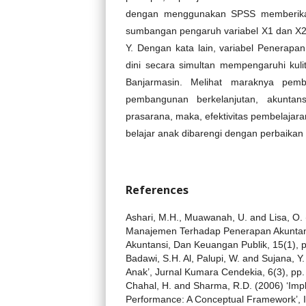
dengan menggunakan SPSS memberikan i
sumbangan pengaruh variabel X1 dan X2
Y. Dengan kata lain, variabel Penerapan
dini secara simultan mempengaruhi kul
Banjarmasin. Melihat maraknya pem
pembangunan berkelanjutan, akuntan
prasarana, maka, efektivitas pembelajara
belajar anak dibarengi dengan perbaikan
References
Ashari, M.H., Muawanah, U. and Lisa, O
Manajemen Terhadap Penerapan Akuntansi 
Akuntansi, Dan Keuangan Publik, 15(1), pp
Badawi, S.H. Al, Palupi, W. and Sujana, Y
Anak’, Jurnal Kumara Cendekia, 6(3), pp.
Chahal, H. and Sharma, R.D. (2006) ‘Impli
Performance: A Conceptual Framework’, I