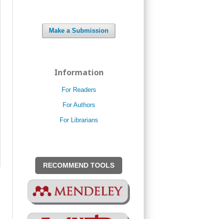
Make a Submission
Information
For Readers
For Authors
For Librarians
RECOMMEND TOOLS