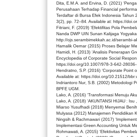
Dita, E.M.A. and Ervina, D. (2021) ‘Pen
Perusahaan Terhadap Financial perform
Terdaftar di Bursa Efek Indonesia Tahun 
3(2), pp. 72–84. Available at: https://doi.
Fitriani, F. (2019) ‘Efektifitas Pola Pem
Nanda DWP UIN Sunan Kalijaga Yogyakarta
http://ojs.serambimekkah.ac.id/serambi-a
Hamalik Oemar (2015) Proses Belajar Men
Hamidi, H. (2013) ‘Analisis Penerapan G
Encyclopedia of Corporate Social Responsi
https://doi.org/10.1007/978-3-642-28036
Hendratno, S.P. (2016) ‘Corporate Point o
Available at: https://doi.org/10.21512/bbr
Indriantoro Nur, S.B. (2002) Metodologi 
BPFE UGM.
Lako, A. (2016) ‘Transformasi Menuju Akun
Lako, A. (2018) ‘AKUNTANSI HIJAU : Isu , 
Miarso Yusufhadi (2018) Menyemai Benih 
Mulyasa (2012) Manajemen Pendidikan Kar
Ningsih & Rachmawari (2017) ‘Implement
Implementasi Green Accounting Untuk Me
Rohmawati, A. (2015) ‘Efektivitas Pembela