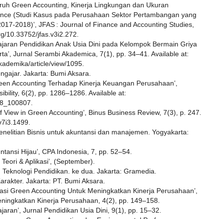
garuh Green Accounting, Kinerja Lingkungan dan Ukuran
ance (Studi Kasus pada Perusahaan Sektor Pertambangan yang
2017-2018)’, JFAS : Journal of Finance and Accounting Studies,
org/10.33752/jfas.v3i2.272.
belajaran Pendidikan Anak Usia Dini pada Kelompok Bermain Griya
’, Jurnal Serambi Akademica, 7(1), pp. 34–41. Available at:
kademika/article/view/1095.
gajar. Jakarta: Bumi Aksara.
reen Accounting Terhadap Kinerja Keuangan Perusahaan’,
bility, 6(2), pp. 1286–1286. Available at:
-8_100807.
f View in Green Accounting’, Binus Business Review, 7(3), p. 247.
.v7i3.1499.
Penelitian Bisnis untuk akuntansi dan manajemen. Yogyakarta:
tansi Hijau’, CPA Indonesia, 7, pp. 52–54.
Teori & Aplikasi’, (September).
Teknologi Pendidikan. ke dua. Jakarta: Gramedia.
akter. Jakarta: PT. Bumi Aksara.
asi Green Accounting Untuk Meningkatkan Kinerja Perusahaan’,
ningkatkan Kinerja Perusahaan, 4(2), pp. 149–158.
jaran’, Jurnal Pendidikan Usia Dini, 9(1), pp. 15–32.