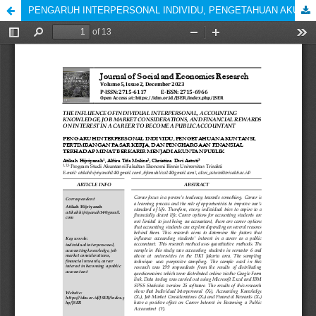
PENGARUH INTERPERSONAL INDIVIDU, PENGETAHUAN AKUNTANSI, PERTIMBANGAN PASAR KERJA, DAN PENGHARGAAN FINANSIAL TERHADAP MINAT BERKARIR MENJADI AKUNTAN PUBLIK