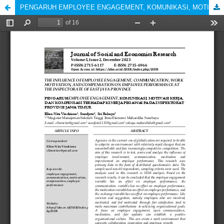
PENGARUH EMPLOYEE ENGAGEMENT, KOMUNIKASI, MOTIVASI KERJA, DAN KOMPENSASI TERHADAP KINERJA PEGAWAI PADA INSPEKTORAT PROVINSI JAWA TIMUR