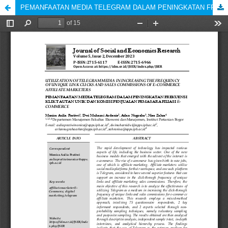
PEMANFAATAN MEDIA TELEGRAM DALAM PENINGKATAN FREKUENSI KLIK TAUTAN UNIK DAN KOMISI PENJUALAN PEMASAR AFILIASI E-COMMERCE