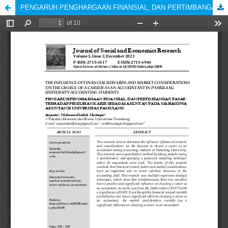
PENGARUH PENGHARGAAN FINANSIAL, DAN PERTIMBANGAN PASAR TERHADAP PEMILIHAN KARIR SEBAGAI AKUNTAN PADA MAHASISWA AKUNTANSI UNIVERSITAS PAMULANG