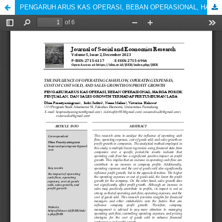
PENGARUH ARUS KAS OPERASI, BEBAN OPERASIONAL, HARGA POKOK PENJUALAN, DAN SALES GROWTH TERHADAP PERTUMBUHAN LABA