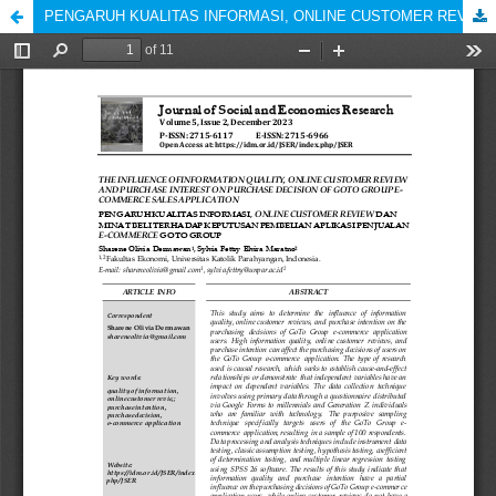
PENGARUH KUALITAS INFORMASI, ONLINE CUSTOMER REVIEW, DAN MINAT BELI TERHADAP KEPUTUSAN PEMBELIAN APLIKASI PENJUALAN E-COMMERCE GOTO GRUP