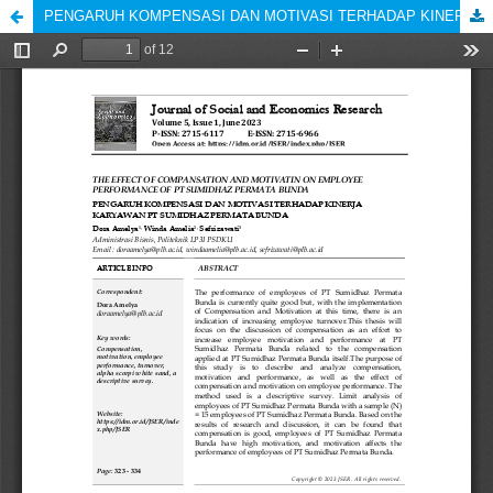
PENGARUH KOMPENSASI DAN MOTIVASI TERHADAP KINERJA KARYAWAN PT SUMIDHAZ PERMATA BUNDA