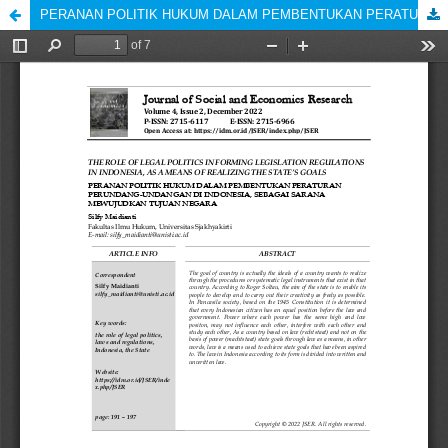
PERANAN POLITIK HUKUM DALAM PEMBENTUKAN PERATURAN PERUNDANG-UNDANGAN DI INDONESIA, SEBAGAI SARANA MEWUJUDKAN TUJUAN NEGARA