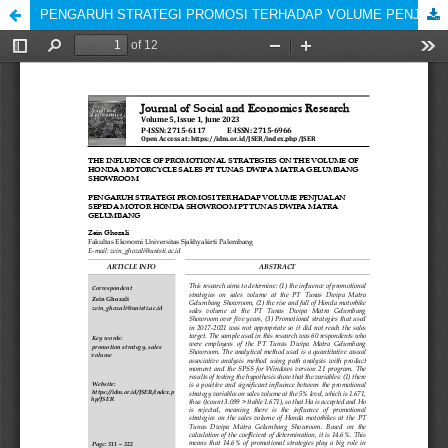
PENGARUH STRATEGI PROMOSI TERHADAP VOLUME PENJUALAN SEPEDA MOTOR HONDA SHOWROOM PT TUNAS DWIPA MATRA GELUMBANG