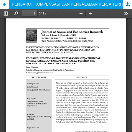
PENGARUH KOMPENSASI DAN PENGALAMAN KERJA TERHADAP KINERJA KARYAWAN PADA PT ADHI KARYA (PERSERO) TBK INFRASTRUKTUR I WILAYAH BANDA ACEH