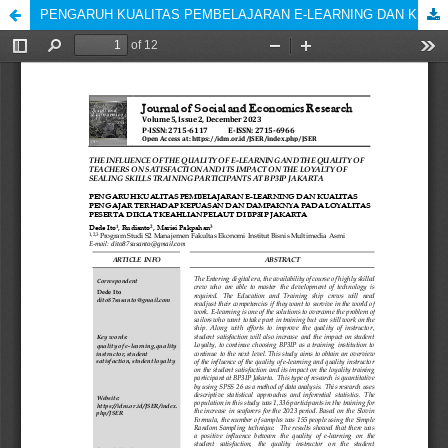
PENGARUH KUALITAS PEMBELAJARAN E-LEARNING DAN KUALITAS PENGAJAR TERHADAP KEPUASAN DAN DAMPAKNYA PADA LOYALITAS PESERTA DIKLAT KEAHLIAN PELAUT DI BP3IP JAKARTA