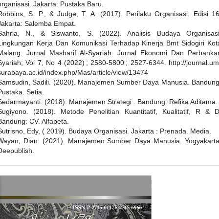
organisasi. Jakarta: Pustaka Baru.
Robbins, S. P., & Judge, T. A. (2017). Perilaku Organisasi: Edisi 16
Jakarta: Salemba Empat.
Sahria, N., & Siswanto, S. (2022). Analisis Budaya Organisasi
Lingkungan Kerja Dan Komunikasi Terhadap Kinerja Bmt Sidogiri Kot
Malang. Jurnal Masharif Al-Syariah: Jurnal Ekonomi Dan Perbanka
Syariah; Vol 7, No 4 (2022) ; 2580-5800 ; 2527-6344. http://journal.um
surabaya.ac.id/index.php/Mas/article/view/13474
Samsudin, Sadili. (2020). Manajemen Sumber Daya Manusia. Bandung
Pustaka. Setia.
Sedarmayanti. (2018). Manajemen Strategi . Bandung: Refika Aditama.
Sugiyono. (2018). Metode Penelitian Kuantitatif, Kualitatif, R & D
Bandung: CV. Alfabeta.
Sutrisno, Edy, ( 2019). Budaya Organisasi. Jakarta : Prenada. Media.
Wayan, Dian. (2021). Manajemen Sumber Daya Manusia. Yogyakarta
Deepublish.