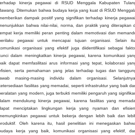
terhadap kinerja pegawai di RSUD Menggala Kabupaten Tulan
Bawang. Ditemukan bahwa budaya kerja yang kuat di RSUD Menggal
memberikan dampak positif yang signifikan terhadap kinerja pegawai
menunjukkan bahwa nilai-nilai, norma, dan praktik yang diterapkan d
tempat kerja memiliki peran penting dalam memotivasi dan memand
perilaku pegawai untuk mencapai tujuan organisasi. Selain itu
komunikasi organisasi yang efektif juga diidentifikasi sebagai fakto
kunci dalam meningkatkan kinerja pegawai, karena komunikasi yan
baik dapat memfasilitasi arus informasi yang tepat, kolaborasi yan
efisien, serta pemahaman yang jelas terhadap tugas dan tanggun
jawab masing-masing individu dalam organisasi. Selanjutnya
ketersediaan fasilitas yang memadai, seperti infrastruktur yang baik da
peralatan yang modern, juga terbukti memiliki pengaruh yang signifika
dalam mendukung kinerja pegawai, karena fasilitas yang memada
dapat menciptakan lingkungan kerja yang nyaman dan efisien
memungkinkan pegawai untuk bekerja dengan lebih baik dan lebi
produktif. Oleh karena itu, hasil penelitian ini menegaskan bahw
budaya kerja yang baik, komunikasi organisasi yang efektif, da