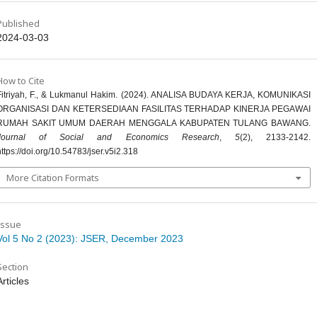
Published
2024-03-03
How to Cite
Fitriyah, F., & Lukmanul Hakim. (2024). ANALISA BUDAYA KERJA, KOMUNIKASI
ORGANISASI DAN KETERSEDIAAN FASILITAS TERHADAP KINERJA PEGAWAI
RUMAH SAKIT UMUM DAERAH MENGGALA KABUPATEN TULANG BAWANG.
Journal of Social and Economics Research
,
5
(2), 2133-2142.
https://doi.org/10.54783/jser.v5i2.318
More Citation Formats
Issue
Vol 5 No 2 (2023): JSER, December 2023
Section
Articles