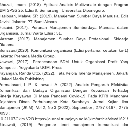
Ghozali, Imam. (2018). Aplikasi Analisis Multivariate dengan Progra
IBM SPSS 25. Edisi 9. Semarang : Universitas Diponegoro.
Hasibuan, Malayu SP. (2019). Manajemen Sumber Daya Manusia. Edis
Revisi. Jakarta: PT. Bumi Aksara.
Husaini. (2017). Peranan Manajemen Sumberdaya Manusia dalam
Organisasi. Jurnal Warta Edisi : 51.
Masram, (2017). Manajemen Sumber Daya Profesional. Sidoarjo
Zifatama.
Morissan.(2020). Komunikasi organisasi (Edisi pertama, cetakan ke-1)
Jakarta: Prenada Media Group.
Nawawi, (2017). Perencanaan SDM Untuk Organisasi Profit Yan
Kompetitif. Yogyakarta UGM: Press
Payangan, Randa Otto. (2022). Tata Kelola Talenta Manajemen. Jakart
: Jakad Media Publishing.
Permatasari, I. P., & Irawati, A. (2022). Analisis Pengaruh Efektivita
Komunikasi dan Budaya Organisasi Dengan Kepuasan Terhada
Kinerja Karyawan Di Masa Pandemi Covid-19 Pada KPRI Manghay
Sejahtera Dinas Perhubungan Kota Surabaya. Jurnal Kajian Ilm
Manajemen (JKIM); Vol 2, No 3 (2022): September ; 2797-0167 ; 2775
3093 ;
10.21107/Jkim.V2i3.https://journal.trunojoyo.ac.id/jkim/article/view/1621
Riinawati, (2019). Pengantar teori manajemen komunikasi da