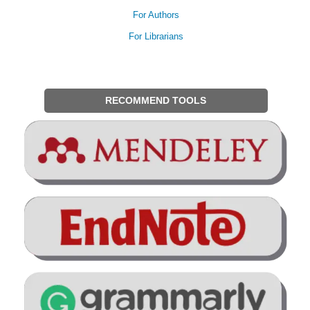
For Authors
For Librarians
RECOMMEND TOOLS