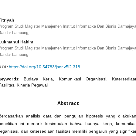
Fitriyah
Program Studi Magister Manajemen Institut Informatika Dan Bisnis Darmajaya
Bandar Lampung;
Lukmanul Hakim
Program Studi Magister Manajemen Institut Informatika Dan Bisnis Darmajaya
Bandar Lampung
DOI:
https://doi.org/10.54783/jser.v5i2.318
Keywords:
Budaya Kerja, Komunikasi Organisasi, Ketersediaa
Fasilitas, Kinerja Pegawai
Abstract
Berdasarkan analisis data dan pengujian hipotesis yang dilakukan
penelitian ini menarik kesimpulan bahwa budaya kerja, komunikas
organisasi, dan ketersediaan fasilitas memiliki pengaruh yang signifika