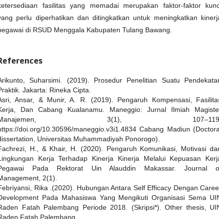
ketersediaan fasilitas yang memadai merupakan faktor-faktor kunc
yang perlu diperhatikan dan ditingkatkan untuk meningkatkan kinerj
pegawai di RSUD Menggala Kabupaten Tulang Bawang.
References
Arikunto, Suharsimi. (2019). Prosedur Penelitian Suatu Pendekata
Praktik. Jakarta: Rineka Cipta.
Asri, Ansar, & Munir, A. R. (2019). Pengaruh Kompensasi, Fasilita
Kerja, Dan Cabang Kualanamu. Maneggio: Jurnal Ilmiah Magiste
Manajemen, 3(1), 107–119
https://doi.org/10.30596/maneggio.v3i1.4834 Cabang Madiun (Doctora
dissertation, Universitas Muhammadiyah Ponorogo).
Fachrezi, H., & Khair, H. (2020). Pengaruh Komunikasi, Motivasi da
Lingkungan Kerja Terhadap Kinerja Kinerja Melalui Kepuasan Kerj
Pegawai Pada Rektorat Uin Alauddin Makassar. Journal o
Management, 2(1).
Febriyansi, Rika .(2020). Hubungan Antara Self Efficacy Dengan Caree
Development Pada Mahasiswa Yang Mengikuti Organisasi Sema UI
Raden Fatah Palembang Periode 2018. (Skripsi*). Other thesis, UI
Raden Fatah Palembang.