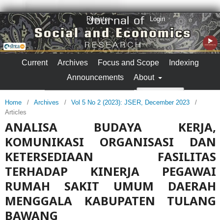
Register
Login
Current
Archives
Focus and Scope
Indexing
Announcements
About
Search
Home
/
Archives
/
Vol 5 No 2 (2023): JSER, December 2023
/
Articles
ANALISA BUDAYA KERJA,
KOMUNIKASI ORGANISASI DAN
KETERSEDIAAN FASILITAS
TERHADAP KINERJA PEGAWAI
RUMAH SAKIT UMUM DAERAH
MENGGALA KABUPATEN TULANG
BAWANG