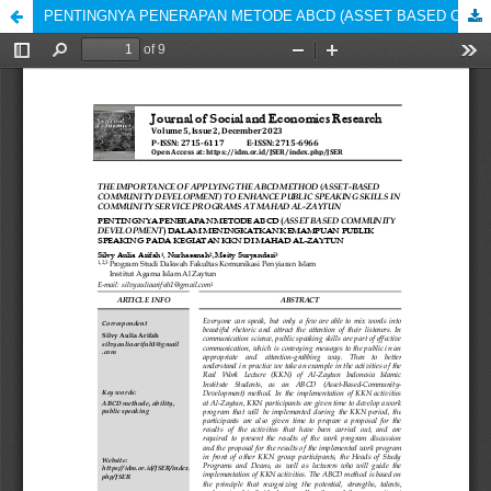
PENTINGNYA PENERAPAN METODE ABCD (ASSET BASED COMMUNITY DEVELOPMENT) DALAM MENINGKATKAN KEMAMPUAN PUBLIC SPEAKING PADA KEGIATAN KKN DI MAHAD AL-ZAYTUN