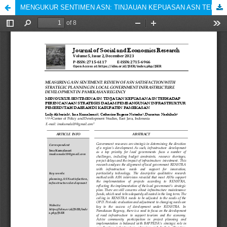
MENGUKUR SENTIMEN ASN: TINJAUAN KEPUASAN ASN TERHADAP PERENCANAAN STRATEGIS DALAM PEMBANGUNAN INFRASTRUKTUR PEMERINTAH DAERAH DI KABUPATEN PAMEKASAN