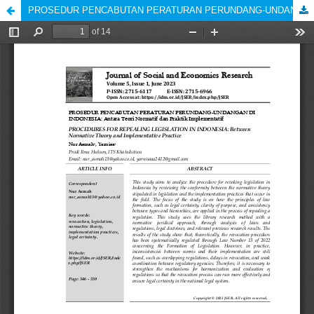
PROSEDUR PENCABUTAN PERATURAN PERUNDANG-UNDANGAN DI INDONESIA: Antara Teori Normatif dan Praktik Implementatif